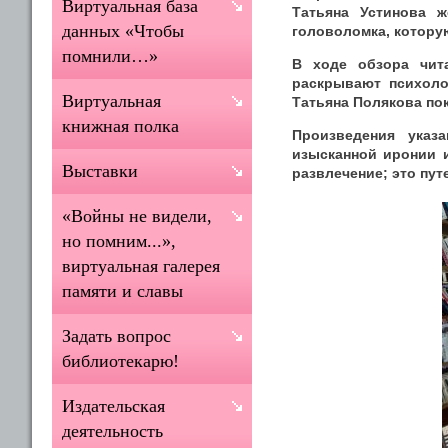
Виртуальная база
Татьяна Устинова 
данных «Чтобы
головоломка, которую
помнили…»
В ходе обзора чит
раскрывают психоло
Виртуальная
Татьяна Полякова пок
книжная полка
Произведения указ
изысканной иронии и
Выставки
развлечение; это пу
«Войны не видели,
но помним...»,
виртуальная галерея
памяти и славы
Задать вопрос
библиотекарю!
Издательская
деятельность