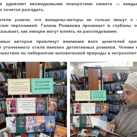
же удивляет неожиданными поворотами сюжета — кажд
 хочется разгадать.
атели узнали, что женщины-авторы не только пишут о п
гию персонажей. Галина Романова проникает в глубины ч
азывает, как эмоции могут влиять на расследование.
анных авторов привлекут внимание всех ценителей ори
 утонченного стиля женских детективных романов. Чтение 
тешествие по лабиринтам человеческой природы и хитроспле