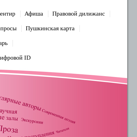
ентир
Афиша
Правовой дилижанс
опросы
Пушкинская карта
арь
Цифровой ID