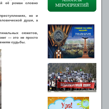
ый её роман словно
реступлениях, но и
еловеческой души, а
гинальных сюжетов,
книг — это не просто
тениям судьбы.