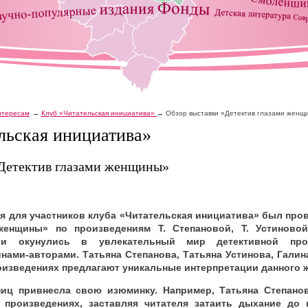
интересам
Клуб «Читательская инициатива»
Обзор выставки «Детектив глазами женщ
льская инициатива»
«Детектив глазами женщины»
еля для участников клуба «Читательская инициатива» был про
женщины» по произведениям Т. Степановой, Т. Устиновой
ли окунулись в увлекательный мир детективной про
ми-авторами. Татьяна Степанова, Татьяна Устинова, Галин
оизведениях предлагают уникальные интерпретации данного 
ниц привнесла свою изюминку. Например, Татьяна Степанов
 произведениях, заставляя читателя затаить дыхание до 