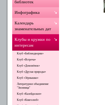
библиотек
Инфографика
Календарь
знаменательных дат
Клубы и кружки по
интересам
Клуб «Библиодворик»
Клуб «Встреча»
Клуб «Домовёнок»
Клуб «Друзья природы»
Клуб «Зёрнышко»
Литературное объединение
"Звонница"
Клуб «Калейдоскоп»
Клуб «Книголюб»