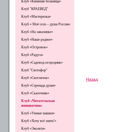
Клуб «Книжная больница»
Клуб "КРАЕВЕД"
Клуб «Мастерилка»
Клуб « Моё село – душа России»
Клуб «На завалинке»
Клуб «Наше родное»
Клуб «Островок»
Клуб «Радуга»
Клуб «Садовод-огородник»
Клуб "Светофор"
Клуб «Светлячок»
Назад
Клуб «Серенада души»
Клуб «Сказочник»
Клуб «Читательская
инициатива»
Клуб «Умные шашки»
Клуб «Хочу всё знать!»
Клуб «Эколята»