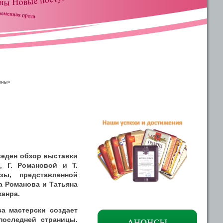
ины»
веден обзор выставки
, Г. Романовой и Т.
зы, представленной
а Романова и Татьяна
жанра.
а мастерски создает
последней страницы.