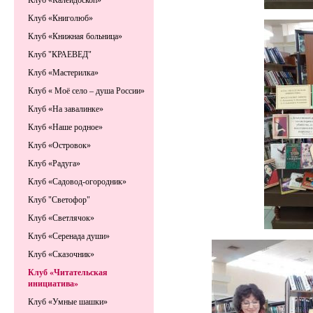
Клуб «Калейдоскоп»
Клуб «Книголюб»
Клуб «Книжная больница»
Клуб "КРАЕВЕД"
Клуб «Мастерилка»
Клуб « Моё село – душа России»
Клуб «На завалинке»
Клуб «Наше родное»
Клуб «Островок»
Клуб «Радуга»
Клуб «Садовод-огородник»
Клуб "Светофор"
Клуб «Светлячок»
Клуб «Серенада души»
Клуб «Сказочник»
Клуб «Читательская
инициатива»
Клуб «Умные шашки»