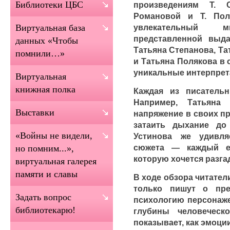
Библиотеки ЦБС
произведениям Т. С
Романовой и Т. Пол
увлекательный 
Виртуальная база
представленной выд
данных «Чтобы
Татьяна Степанова, Та
помнили…»
и Татьяна Полякова в
уникальные интерпрет
Виртуальная
книжная полка
Каждая из писатель
Например, Татьяна 
Выставки
напряжение в своих пр
затаить дыхание до
«Войны не видели,
Устинова же удивл
сюжета — каждый е
но помним...»,
которую хочется разга
виртуальная галерея
памяти и славы
В ходе обзора читател
только пишут о пре
Задать вопрос
психологию персонаже
библиотекарю!
глубины человеческ
показывает, как эмоци