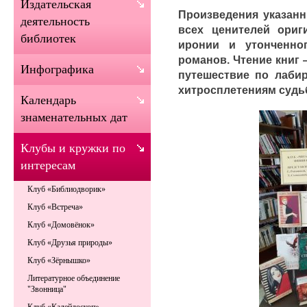
Издательская
Произведения указанн
деятельность
всех ценителей ориг
библиотек
иронии и утонченно
романов. Чтение книг 
Инфографика
путешествие по лаби
хитросплетениям судь
Календарь
знаменательных дат
Клубы и кружки по
интересам
Клуб «Библиодворик»
Клуб «Встреча»
Клуб «Домовёнок»
Клуб «Друзья природы»
Клуб «Зёрнышко»
Литературное объединение
"Звонница"