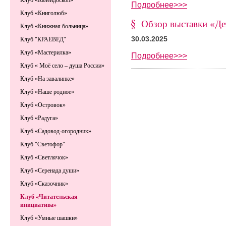
Клуб «Калейдоскоп»
Подробнее>>>
Клуб «Книголюб»
Обзор выставки «Де
Клуб «Книжная больница»
30.03.2025
Клуб "КРАЕВЕД"
Клуб «Мастерилка»
Подробнее>>>
Клуб « Моё село – душа России»
Клуб «На завалинке»
Клуб «Наше родное»
Клуб «Островок»
Клуб «Радуга»
Клуб «Садовод-огородник»
Клуб "Светофор"
Клуб «Светлячок»
Клуб «Серенада души»
Клуб «Сказочник»
Клуб «Читательская
инициатива»
Клуб «Умные шашки»