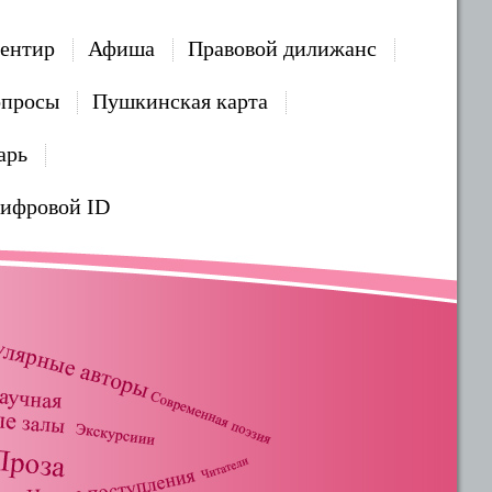
ентир
Афиша
Правовой дилижанс
опросы
Пушкинская карта
арь
Цифровой ID