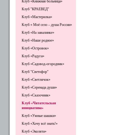
Клуб «Книжная больница»
Клуб "КРАЕВЕД"
Клуб «Мастерилка»
Клуб « Моё село – душа России»
Клуб «На завалинке»
Клуб «Наше родное»
Клуб «Островок»
Клуб «Радуга»
Клуб «Садовод-огородник»
Клуб "Светофор"
Клуб «Светлячок»
Клуб «Серенада души»
Клуб «Сказочник»
Клуб «Читательская
инициатива»
Клуб «Умные шашки»
Клуб «Хочу всё знать!»
Клуб «Эколята»