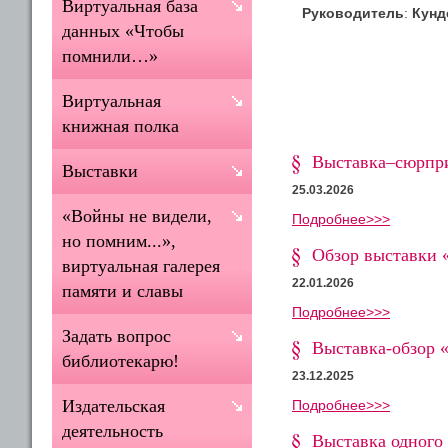
Виртуальная база
Руководитель
:
Кунд
данных «Чтобы
помнили…»
Виртуальная
книжная полка
Выставка–сюрпри
Выставки
25.03.2026
«Войны не видели,
Подробнее>>>
но помним...»,
Обзор выставки 
виртуальная галерея
22.01.2026
памяти и славы
Подробнее>>>
Задать вопрос
Выставка-обзор «
библиотекарю!
23.12.2025
Издательская
Подробнее>>>
деятельность
Выставка одного 