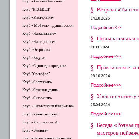
Клуб «Книжная больница»
Встреча «Ты и тв
Клуб "КРАЕВЕД"
Клуб «Мастерилка»
14.10.2025
Клуб « Моё село – душа России»
Подробнее>>>
Клуб «На завалинке»
Познавательная п
Клуб «Наше родное»
11.11.2024
Клуб «Островок»
Подробнее>>>
Клуб «Радуга»
Клуб «Садовод-огородник»
Практическое за
Клуб "Светофор"
08.10.2024
Клуб «Светлячок»
Подробнее>>>
Клуб «Серенада души»
Урок по этикету 
Клуб «Сказочник»
25.04.2024
Клуб «Читательская инициатива»
Подробнее>>>
Клуб «Умные шашки»
Клуб «Хочу всё знать!»
Беседа «Родная п
Клуб «Эколята»
мастеров пейзаж
Клуб «Экспедиция в прошлое»