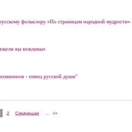
русскому фольклору «По страницам народной мудрости»
 ежели вы вежливы»
ахманинов - певец русской души"
1
2
Следующая
...
>>