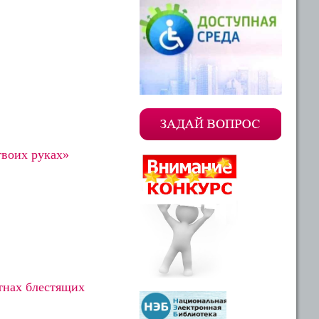
твоих руках»
отнах блестящих