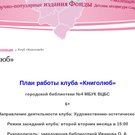
интересам
Клуб «Книголюб»
люб»
План работы клуба «Книголюб»
городской библиотеки №4 МБУК ВЦБС
6+
Направление деятельности клуба: Художественно-эстетическо
Режим заседаний клуба: второй вторник месяца в 15:00
Руководитель: заведующая библиотекой Иванова О. А.