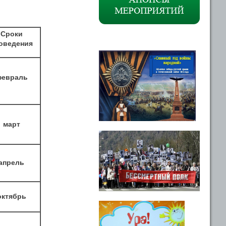
Сроки
оведения
евраль
март
апрель
октябрь