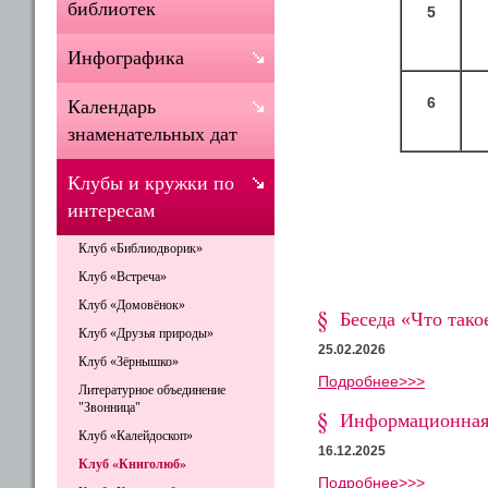
библиотек
5
Инфографика
6
Календарь
знаменательных дат
Клубы и кружки по
интересам
Клуб «Библиодворик»
Клуб «Встреча»
Клуб «Домовёнок»
Беседа «Что тако
Клуб «Друзья природы»
25.02.2026
Клуб «Зёрнышко»
Подробнее>>>
Литературное объединение
"Звонница"
Информационная 
Клуб «Калейдоскоп»
16.12.2025
Клуб «Книголюб»
Подробнее>>>