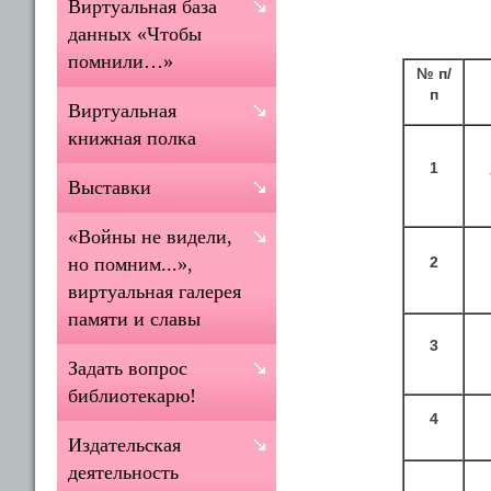
Виртуальная база
данных «Чтобы
помнили…»
№ п/
п
Виртуальная
книжная полка
1
Выставки
«Войны не видели,
2
но помним...»,
виртуальная галерея
памяти и славы
3
Задать вопрос
библиотекарю!
4
Издательская
деятельность