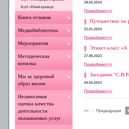
28.02.2024
Клуб «Юный краевед»
Подробнее>>>
Книга отзывов
Путешествие по 
31.01.2024
Медиабиблиотека
Подробнее>>>
Мероприятия
Этикет-класс «А
Методическая
27.06.2023
копилка
Подробнее>>>
Заседание "С.В.Р
Мы за здоровый
04.04.2023
образ жизни
Подробнее>>>
Независимая
оценка качества
деятельности
<<
...
Предыдущая
оказываемых услуг