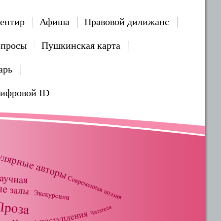
ентир
Афиша
Правовой дилижанс
опросы
Пушкинская карта
арь
Цифровой ID