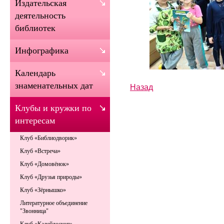
Издательская
деятельность
библиотек
Инфографика
Календарь
знаменательных дат
Назад
Клубы и кружки по
интересам
Клуб «Библиодворик»
Клуб «Встреча»
Клуб «Домовёнок»
Клуб «Друзья природы»
Клуб «Зёрнышко»
Литературное объединение
"Звонница"