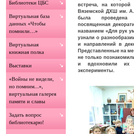
Библиотеки ЦБС
встреча, на которой
Вяземской ДХШ им. А.
Виртуальная база
была проведена п
данных «Чтобы
посвященная декорати
названием «Для рук у
помнили…»
узнали о разнообрази
и направлений в деко
Виртуальная
Представленные на мер
книжная полка
не только познакомили
и вдохновили их 
Выставки
эксперименты.
«Войны не видели,
но помним...»,
виртуальная галерея
памяти и славы
Задать вопрос
библиотекарю!