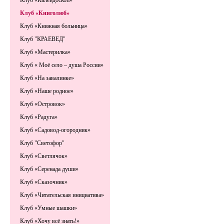
Клуб «Калейдоскоп»
Клуб «Книголюб»
Клуб «Книжная больница»
Клуб "КРАЕВЕД"
Клуб «Мастерилка»
Клуб « Моё село – душа России»
Клуб «На завалинке»
Клуб «Наше родное»
Клуб «Островок»
Клуб «Радуга»
Клуб «Садовод-огородник»
Клуб "Светофор"
Клуб «Светлячок»
Клуб «Серенада души»
Клуб «Сказочник»
Клуб «Читательская инициатива»
Клуб «Умные шашки»
Клуб «Хочу всё знать!»