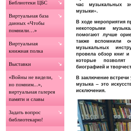
Библиотеки ЦБС
час музыкальных з
музыки».
Виртуальная база
В ходе мероприятия п
данных «Чтобы
некоторыми музыка
помнили…»
помогают лучше орие
также вспомнили о
Виртуальная
музыкальных инстр
книжная полка
провела обзор книг и
которые позволят 
Выставки
биографией и творчес
В заключение встречи 
«Войны не видели,
музыка – это искусст
но помним...»,
исключения.
виртуальная галерея
памяти и славы
Задать вопрос
библиотекарю!