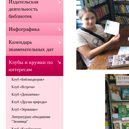
Издательская
деятельность
библиотек
Инфографика
Календарь
знаменательных дат
Клубы и кружки по
интересам
Клуб «Библиодворик»
Клуб «Встреча»
Клуб «Домовёнок»
Клуб «Друзья природы»
Клуб «Зёрнышко»
Литературное объединение
"Звонница"