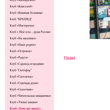
Клуб «Калейдоскоп»
Клуб «Книголюб»
Клуб «Книжная больница»
Клуб "КРАЕВЕД"
Клуб «Мастерилка»
Клуб « Моё село – душа России»
Клуб «На завалинке»
Клуб «Наше родное»
Клуб «Островок»
Назад
Клуб «Радуга»
Клуб «Садовод-огородник»
Клуб "Светофор"
Клуб «Светлячок»
Клуб «Серенада души»
Клуб «Сказочник»
Клуб «Читательская инициатива»
Клуб «Умные шашки»
Клуб «Хочу всё знать!»