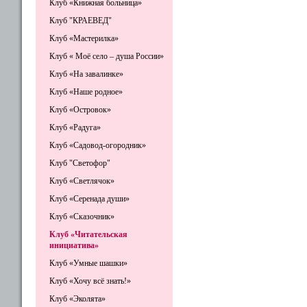
Клуб «Книжная больница»
Клуб "КРАЕВЕД"
Клуб «Мастерилка»
Клуб « Моё село – душа России»
Клуб «На завалинке»
Клуб «Наше родное»
Клуб «Островок»
Клуб «Радуга»
Клуб «Садовод-огородник»
Клуб "Светофор"
Клуб «Светлячок»
Клуб «Серенада души»
Клуб «Сказочник»
Клуб «Читательская
инициатива»
Клуб «Умные шашки»
Клуб «Хочу всё знать!»
Клуб «Эколята»