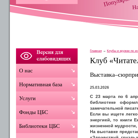
Главная
Клубы и кружки по 
Клуб «Читате
О нас
Выставка–сюрпри
Нормативная база
25.03.2026
С 23 марта по 6 апр
Услуги
библиотеке оформл
замечательной писат
Фонды ЦБС
Если вы ищете легко
энергией, то книги 
Библиотеки ЦБС
жизненной мудрости,
На выставке представ
«Здравствуй, груздь»