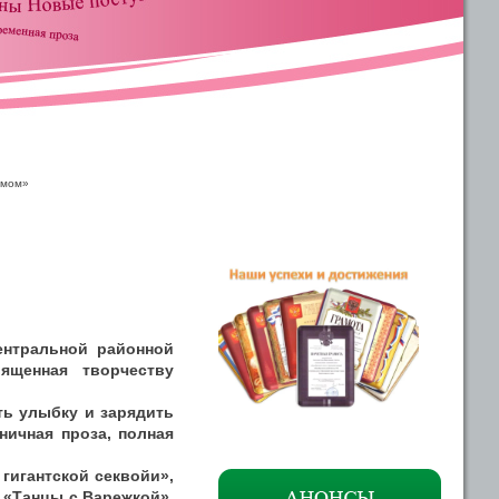
змом»
Центральной районной
ященная творчеству
ть улыбку и зарядить
ничная проза, полная
 гигантской секвойи»,
» «Танцы с Варежкой»,