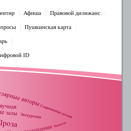
ентир
Афиша
Правовой дилижанс
опросы
Пушкинская карта
арь
Цифровой ID