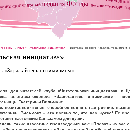
интересам
Клуб «Читательская инициатива»
Выставка–сюрприз «Заряжайтесь оптими
льская инициатива»
з «Заряжайтесь оптимизмом»
еля, для читателей клуба «Читательская инициатива», в 
ена выставка–сюрприз «Заряжайтесь оптимизмом», посв
ельницы Екатерины Вильмонт.
е, позитивное чтение, способное поднять настроение, вызва
Екатерины Вильмонт – это именно то, что вам нужно! Ее иро
 станет настоящим бальзамом для души.
лены такие известные произведения, как: «Плевать на все с
, «Девственная селедка», «Дама из сугроба», «Рыжий доктор