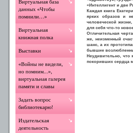
Виртуальная база
«Интеллигент и две Р
данных «Чтобы
Каждая книга Екатер
помнили…»
ярких образов и н
человеческой жизни,
для себя что-то ново
Виртуальная
Отличительная черта
книжная полка
же, неизменный счас
шанс, а их прототип
бывшие возлюбленн
Выставки
Неудивительно, что
покоривших сердца м
«Войны не видели,
но помним...»,
виртуальная галерея
памяти и славы
Задать вопрос
библиотекарю!
Издательская
деятельность