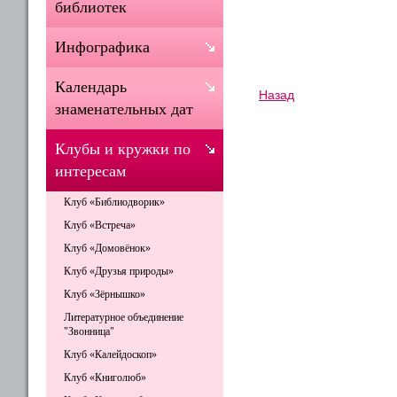
библиотек
Инфографика
Календарь
Назад
знаменательных дат
Клубы и кружки по
интересам
Клуб «Библиодворик»
Клуб «Встреча»
Клуб «Домовёнок»
Клуб «Друзья природы»
Клуб «Зёрнышко»
Литературное объединение
"Звонница"
Клуб «Калейдоскоп»
Клуб «Книголюб»