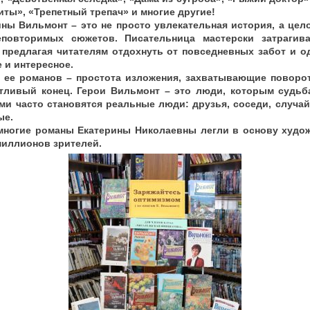
иты», «Трепетный трепач» и многие другие!
ины Вильмонт – это не просто увлекательная история, а цел
еповторимых сюжетов. Писательница мастерски затрагив
 предлагая читателям отдохнуть от повседневных забот и 
е и интересное.
 ее романов – простота изложения, захватывающие поворо
тливый конец. Герои Вильмонт – это люди, которым судьб
ами часто становятся реальные люди: друзья, соседи, случа
ые.
 многие романы Екатерины Николаевны легли в основу худо
иллионов зрителей.