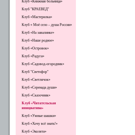
Клуб «Книжная больница»
Клуб "КРАЕВЕД"
Клуб «Мастерилка»
Клуб « Моё село – душа России»
Клуб «На завалинке»
Клуб «Наше родное»
Клуб «Островок»
Клуб «Радуга»
Клуб «Садовод-огородник»
Клуб "Светофор"
Клуб «Светлячок»
Клуб «Серенада души»
Клуб «Сказочник»
Клуб «Читательская
инициатива»
Клуб «Умные шашки»
Клуб «Хочу всё знать!»
Клуб «Эколята»