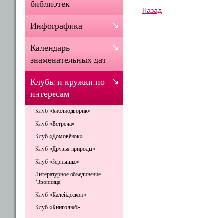
библиотек
Назад
Инфографика
Календарь
знаменательных дат
Клубы и кружки по
интересам
Клуб «Библиодворик»
Клуб «Встреча»
Клуб «Домовёнок»
Клуб «Друзья природы»
Клуб «Зёрнышко»
Литературное объединение
"Звонница"
Клуб «Калейдоскоп»
Клуб «Книголюб»