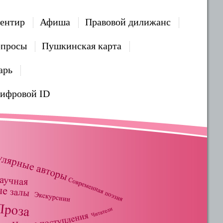
ентир
Афиша
Правовой дилижанс
опросы
Пушкинская карта
арь
Цифровой ID