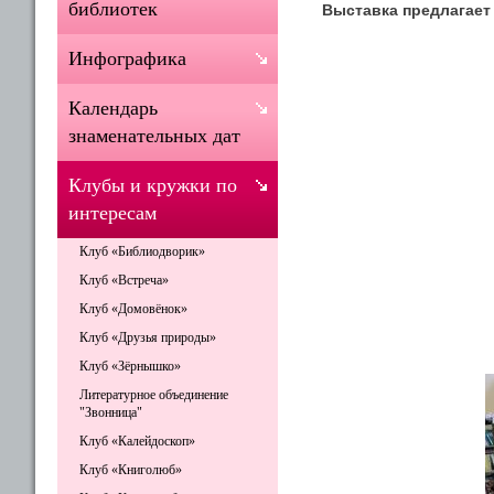
библиотек
Выставка предлагает
Инфографика
Календарь
знаменательных дат
Клубы и кружки по
интересам
Клуб «Библиодворик»
Клуб «Встреча»
Клуб «Домовёнок»
Клуб «Друзья природы»
Клуб «Зёрнышко»
Литературное объединение
"Звонница"
Клуб «Калейдоскоп»
Клуб «Книголюб»