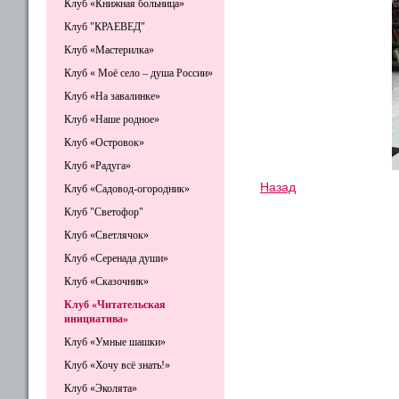
Клуб «Книжная больница»
Клуб "КРАЕВЕД"
Клуб «Мастерилка»
Клуб « Моё село – душа России»
Клуб «На завалинке»
Клуб «Наше родное»
Клуб «Островок»
Клуб «Радуга»
Назад
Клуб «Садовод-огородник»
Клуб "Светофор"
Клуб «Светлячок»
Клуб «Серенада души»
Клуб «Сказочник»
Клуб «Читательская
инициатива»
Клуб «Умные шашки»
Клуб «Хочу всё знать!»
Клуб «Эколята»