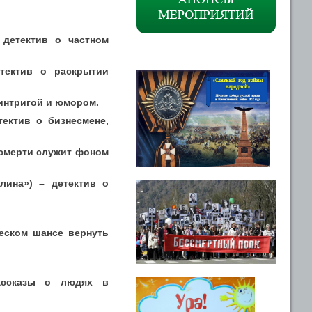
детектив о частном
тектив о раскрытии
интригой и юмором.
ектив о бизнесмене,
 смерти служит фоном
лина») – детектив о
ческом шансе вернуть
ассказы о людях в