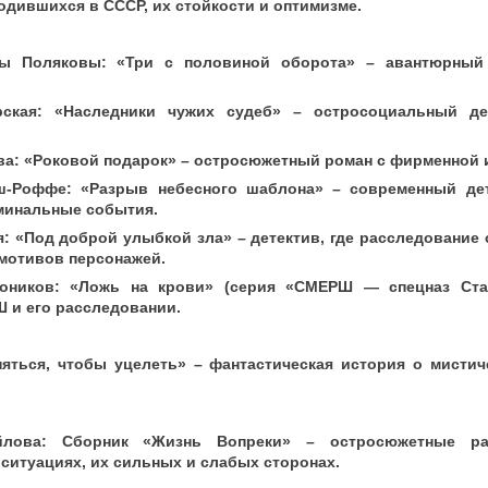
одившихся в СССР, их стойкости и оптимизме.
ы Поляковы: «Три с половиной оборота» – авантюрный 
.
ская: «Наследники чужих судеб» – остросоциальный де
ва: «Роковой подарок» – остросюжетный роман с фирменной 
ш-Роффе: «Разрыв небесного шаблона» – современный дет
минальные события.
я: «Под доброй улыбкой зла» – детектив, где расследование
мотивов персонажей.
оников: «Ложь на крови» (серия «СМЕРШ — спецназ Ста
 и его расследовании.
няться, чтобы уцелеть» – фантастическая история о мисти
йлова: Сборник «Жизнь Вопреки» – остросюжетные р
ситуациях, их сильных и слабых сторонах.