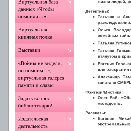
Виртуальная база
жизни людей, р
данных «Чтобы
Детективы:
помнили…»
Татьяна и Анн
расследовании
Виртуальная
Ольга Володар
семейных тайн.
книжная полка
Татьяна Устино
Выставки
Татьяна Гарма
втянутом в кри
«Войны не видели,
Евгения Горска
для раскрытия 
но помним...»,
Александр Там
виртуальная галерея
капитане СМЕРШ
памяти и славы
Фэнтези/Мистика:
Олег Рой: «Об
Задать вопрос
молодость.
библиотекарю!
Рассказы:
Издательская
Евгения Миха
экстремальных 
деятельность