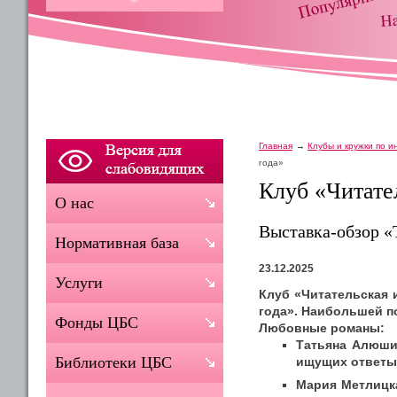
Главная
Клубы и кружки по 
года»
Клуб «Читате
О нас
Выставка-обзор «
Нормативная база
23.12.2025
Услуги
Клуб «Читательская 
года». Наибольшей п
Фонды ЦБС
Любовные романы:
Татьяна Алюшин
Библиотеки ЦБС
ищущих ответы 
Мария Метлицка