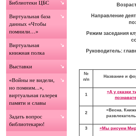
Библиотеки ЦБС
Возраст
Направление деят
Виртуальная база
по
данных «Чтобы
помнили…»
Режим заседания клу
с
Виртуальная
Руководитель: глав
книжная полка
Выставки
№
Название и фо
п/п
«Войны не видели,
но помним...»,
«А у сказки т
1
виртуальная галерея
познават
памяти и славы
«Весна. Книж
2
развлекатель
Задать вопрос
библиотекарю!
3
«Мы рисуем Мир»