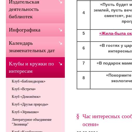
Издательская
«Пусть будет 
деятельность
землей, пусть веч
4
смеется», ра
библиотек
прог
Инфографика
5
«Жила-была ска
Календарь
«В гостях у ца
6
знаменательных дат
интересны
7
«В подарок маме
Клубы и кружки по
интересам
«Покормите 
8
экологиче
Клуб «Библиодворик»
Клуб «Встреча»
Клуб «Домовёнок»
Клуб «Друзья природы»
Клуб «Зёрнышко»
Час интересных соо
Литературное объединение
осени»
"Звонница"