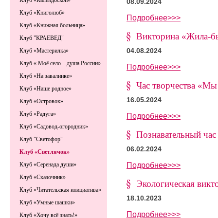
Клуб «Калейдоскоп»
08.09.2024
Клуб «Книголюб»
Подробнее>>>
Клуб «Книжная больница»
Викторина «Жила-бы
Клуб "КРАЕВЕД"
04.08.2024
Клуб «Мастерилка»
Клуб « Моё село – душа России»
Подробнее>>>
Клуб «На завалинке»
Час творчества «Мы
Клуб «Наше родное»
16.05.2024
Клуб «Островок»
Клуб «Радуга»
Подробнее>>>
Клуб «Садовод-огородник»
Познавательный час 
Клуб "Светофор"
06.02.2024
Клуб «Светлячок»
Подробнее>>>
Клуб «Серенада души»
Клуб «Сказочник»
Экологическая викт
Клуб «Читательская инициатива»
18.10.2023
Клуб «Умные шашки»
Подробнее>>>
Клуб «Хочу всё знать!»