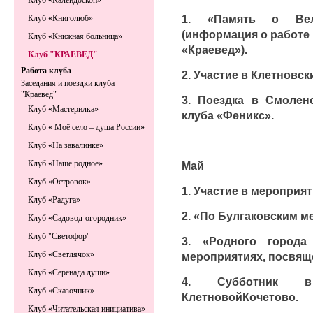
Клуб «Калейдоскоп»
1. «Память о Вел
Клуб «Книголюб»
(информация о работе 
Клуб «Книжная больница»
«Краевед»).
Клуб "КРАЕВЕД"
Работа клуба
2. Участие в Клетновск
Заседания и поездки клуба
"Краевед"
3. Поездка в Смоленс
Клуб «Мастерилка»
клуба «Феникс».
Клуб « Моё село – душа России»
Клуб «На завалинке»
Клуб «Наше родное»
Май
Клуб «Островок»
1. Участие в меропри
Клуб «Радуга»
2. «По Булгаковским ме
Клуб «Садовод-огородник»
Клуб "Светофор"
3. «Родного города
Клуб «Светлячок»
мероприятиях, посвящ
Клуб «Серенада души»
4. Субботник 
Клуб «Сказочник»
КлетновойКочетово.
Клуб «Читательская инициатива»