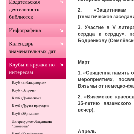
Издательская
деятельность
2. «Защитникам 
(тематическое заседан
библиотек
3. Участие в V литер
Инфографика
сердца к сердцу», п
Бодренкову (Семлёвск
Календарь
знаменательных дат
Март
Клубы и кружки по
интересам
1. «Священна память о
мероприятиях, посв
Клуб «Библиодворик»
Вязьмы от немецко-фа
Клуб «Встреча»
2. «Вяземское краевед
Клуб «Домовёнок»
35-летию вяземского 
Клуб «Друзья природы»
вечер).
Клуб «Зёрнышко»
Литературное объединение
"Звонница"
Апрель