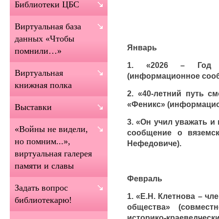
Библиотеки ЦБС
Виртуальная база
данных «Чтобы
Январь
помнили…»
1. «2026 – Год 
Виртуальная
(информационное сооб
книжная полка
2. «40-летний путь с
«Феникс» (информацио
Выставки
3. «Он учил уважать 
«Войны не видели,
сообщение о вяземс
но помним...»,
Нефедовиче).
виртуальная галерея
памяти и славы
Февраль
Задать вопрос
1. «Е.Н. Клетнова – ч
библиотекарю!
общества» (совмест
историко-краеведчески