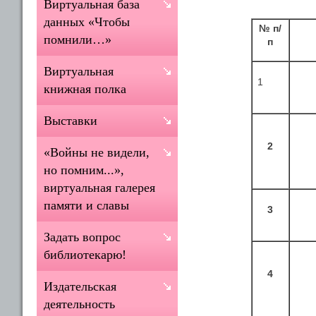
Виртуальная база
данных «Чтобы
№ п/
помнили…»
п
Виртуальная
1
книжная полка
Выставки
2
«Войны не видели,
но помним...»,
виртуальная галерея
памяти и славы
3
Задать вопрос
библиотекарю!
4
Издательская
деятельность