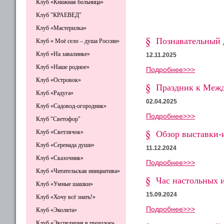
Клуб «Книжная больница»
Клуб "КРАЕВЕД"
Клуб «Мастерилка»
Познавательный 
Клуб « Моё село – душа России»
Клуб «На завалинке»
12.11.2025
Клуб «Наше родное»
Подробнее>>>
Клуб «Островок»
Праздник к Меж
Клуб «Радуга»
02.04.2025
Клуб «Садовод-огородник»
Подробнее>>>
Клуб "Светофор"
Клуб «Светлячок»
Обзор выставки-и
Клуб «Серенада души»
11.12.2024
Клуб «Сказочник»
Подробнее>>>
Клуб «Читательская инициатива»
Час настольных и
Клуб «Умные шашки»
15.09.2024
Клуб «Хочу всё знать!»
Подробнее>>>
Клуб «Эколята»
Клуб «Экспедиция в прошлое»