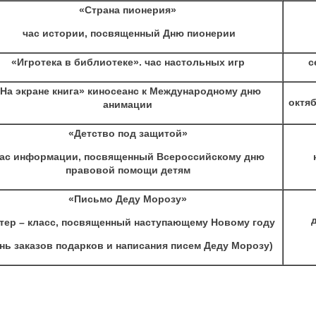
«Страна пионерия»
час истории, посвященный Дню пионерии
«Игротека в библиотеке». час настольных игр
с
На экране книга» киносеанс к Международному дню
октя
анимации
«Детство под защитой»
ас информации, посвященный Всероссийскому дню
правовой помощи детям
«Письмо Деду Морозу»
тер – класс, посвященный наступающему Новому году
нь заказов подарков и написания писем Деду Морозу)