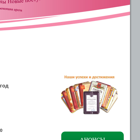
 год
00