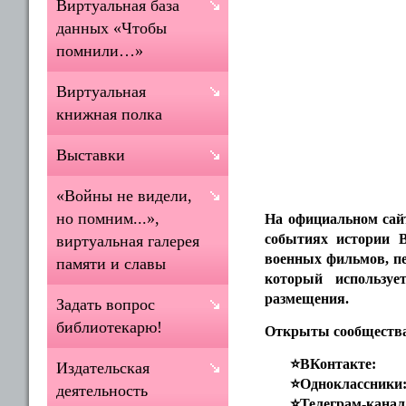
Виртуальная база
данных «Чтобы
помнили…»
Виртуальная
книжная полка
Выставки
«Войны не видели,
но помним...»,
На официальном са
событиях истории В
виртуальная галерея
военных фильмов, пе
памяти и славы
который использу
размещения.
Задать вопрос
библиотекарю!
Открыты сообщества 
⭐️ВКонтакте
Издательская
⭐️Одноклассники
деятельность
⭐️Телеграм-канал