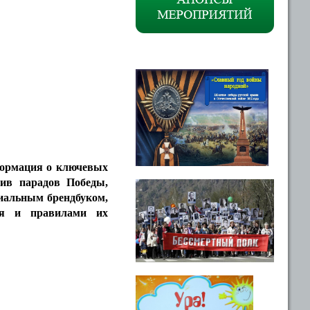
формация о ключевых
хив парадов Победы,
циальным брендбуком,
ея и правилами их