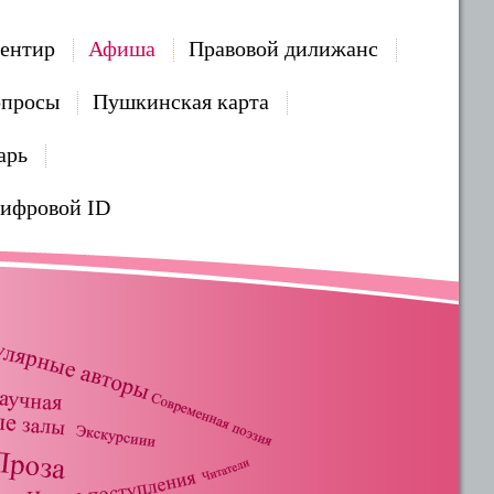
ентир
Афиша
Правовой дилижанс
опросы
Пушкинская карта
арь
Цифровой ID