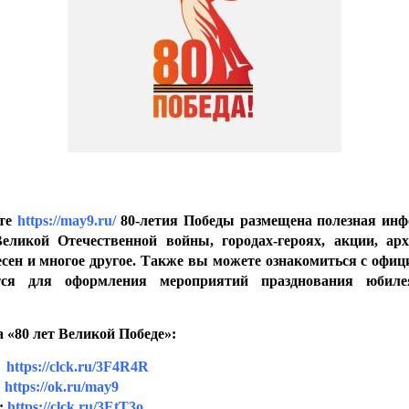
йте
https://may9.ru/
80-летия Победы размещена полезная ин
еликой Отечественной войны, городах-героях, акции, ар
сен и многое другое. Также вы можете ознакомиться с офи
ется для оформления мероприятий празднования юбил
«80 лет Великой Победе»:
:
https://clck.ru/3F4R4R
:
https://ok.ru/may9
:
https://clck.ru/3EtT3o