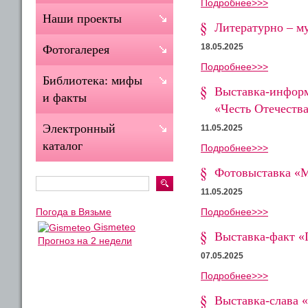
Подробнее>>>
Наши проекты
Литературно – м
18.05.2025
Фотогалерея
Подробнее>>>
Библиотека: мифы
Выставка-информ
и факты
«Честь Отечеств
Электронный
11.05.2025
каталог
Подробнее>>>
Фотовыставка «М
11.05.2025
Подробнее>>>
Погода в Вязьме
Gismeteo
Выставка-факт «
Прогноз на 2 недели
07.05.2025
Подробнее>>>
Выставка-слава «