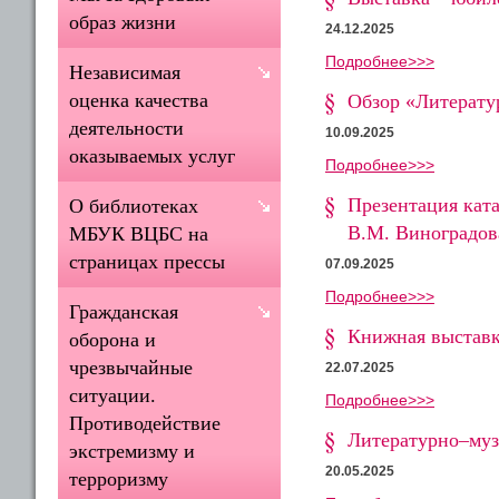
образ жизни
24.12.2025
Подробнее>>>
Независимая
оценка качества
Обзор «Литерат
деятельности
10.09.2025
оказываемых услуг
Подробнее>>>
Презентация кат
О библиотеках
В.М. Виноградов
МБУК ВЦБС на
страницах прессы
07.09.2025
Подробнее>>>
Гражданская
Книжная выставк
оборона и
чрезвычайные
22.07.2025
ситуации.
Подробнее>>>
Противодействие
Литературно–муз
экстремизму и
20.05.2025
терроризму