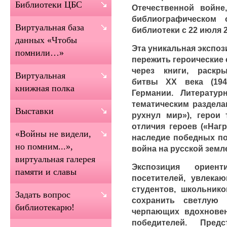
Библиотеки ЦБС
Отечественной войне
библиографическом 
Виртуальная база
библиотеки с 22 июля 2
данных «Чтобы
Эта уникальная экспоз
помнили…»
пережить героические
через книги, раск
Виртуальная
битвы XX века (1941
книжная полка
Германии. Литерату
тематическим разделам
Выставки
рухнул мир»), герои 
отличия героев («Наг
«Войны не видели,
наследие победных по
но помним...»,
война на русской земле
виртуальная галерея
Экспозиция ориен
памяти и славы
посетителей, увлекаю
студентов, школьник
Задать вопрос
сохранить светлую
библиотекарю!
черпающих вдохновен
победителей. Пред