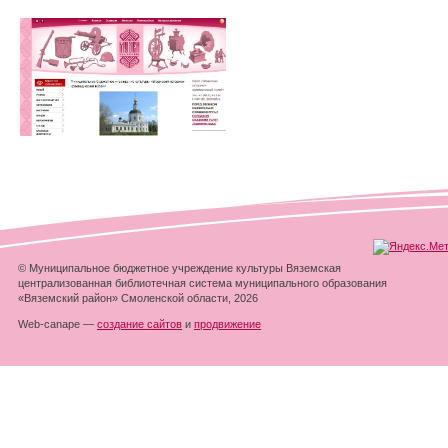
© Муниципальное бюджетное учреждение культуры Вяземская
централизованная библиотечная система муниципального образования
«Вяземский район» Смоленской области, 2026
Web-canape —
создание сайтов
и
продвижение