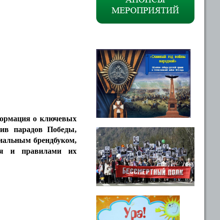
формация о ключевых
хив парадов Победы,
циальным брендбуком,
ея и правилами их