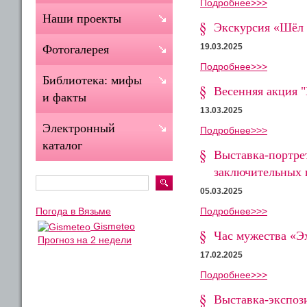
Подробнее>>>
Наши проекты
Экскурсия «Шёл 
19.03.2025
Фотогалерея
Подробнее>>>
Библиотека: мифы
Весенняя акция 
и факты
13.03.2025
Электронный
Подробнее>>>
каталог
Выставка-портрет
заключительных 
05.03.2025
Подробнее>>>
Погода в Вязьме
Gismeteo
Час мужества «Э
Прогноз на 2 недели
17.02.2025
Подробнее>>>
Выставка-экспоз