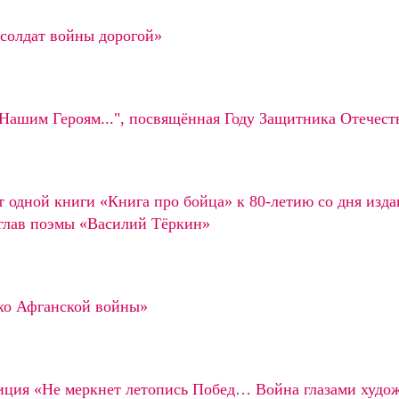
солдат войны дорогой»
"Нашим Героям...", посвящённая Году Защитника Отечест
 одной книги «Книга про бойца» к 80-летию со дня изда
глав поэмы «Василий Тёркин»
хо Афганской войны»
иция «Не меркнет летопись Побед… Война глазами худо