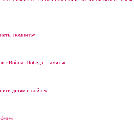
знать, помнить»
ов «Война. Победа. Память»
ниги детям о войне»
обеде»