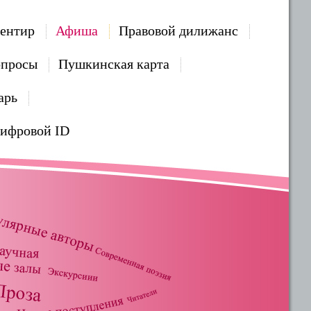
ентир
Афиша
Правовой дилижанс
опросы
Пушкинская карта
арь
Цифровой ID