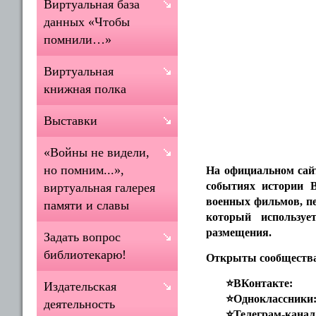
Виртуальная база
данных «Чтобы
помнили…»
Виртуальная
книжная полка
Выставки
«Войны не видели,
но помним...»,
На официальном са
событиях истории В
виртуальная галерея
военных фильмов, пе
памяти и славы
который использу
размещения.
Задать вопрос
библиотекарю!
Открыты сообщества 
⭐️ВКонтакте
Издательская
⭐️Одноклассники
деятельность
⭐️Телеграм-канал