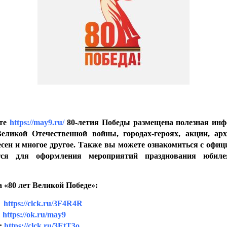
йте
https://may9.ru/
80-летия Победы размещена полезная ин
еликой Отечественной войны, городах-героях, акции, ар
сен и многое другое. Также вы можете ознакомиться с офи
ется для оформления мероприятий празднования юбил
«80 лет Великой Победе»:
:
https://clck.ru/3F4R4R
:
https://ok.ru/may9
:
https://clck.ru/3EtT3o