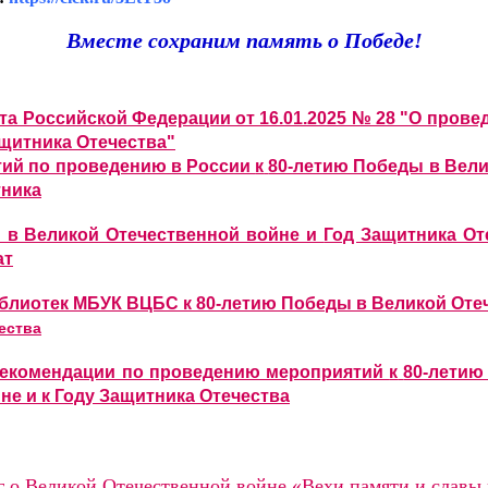
Вместе сохраним память о Победе!
та Российской Федерации от 16.01.2025 № 28 "О прове
щитника Отечества"
й по проведению в России
к
80-летию Победы в Вел
тника
ы в Великой Отечественной войне и
Год Защитника От
ат
лиотек МБУК ВЦБС к
80-летию Победы в Великой Оте
ества
комендации по проведению мероприятий
к
80-летию
не и к
Году Защитника Отечества
г о Великой Отечественной войне «Вехи памяти и славы 