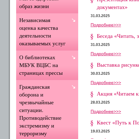
образ жизни
документах»
31.03.2025
Независимая
Подробнее>>>
оценка качества
деятельности
Беседа «Читать, 
оказываемых услуг
31.03.2025
Подробнее>>>
О библиотеках
Выставка рисунк
МБУК ВЦБС на
страницах прессы
30.03.2025
Подробнее>>>
Гражданская
Акция «Читаем к
оборона и
чрезвычайные
28.03.2025
ситуации.
Подробнее>>>
Противодействие
Квест «Путь к П
экстремизму и
19.03.2025
терроризму