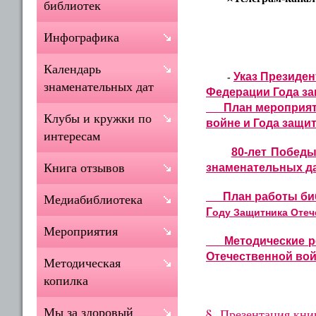
библиотек
Инфографика
Календарь
Указ Президен
-
знаменательных дат
Федерации Года за
План мероприяти
Клубы и кружки по
войне и
Года защи
интересам
80-лет Побед
Книга отзывов
знаменательных д
План работы биб
Медиабиблиотека
Г
оду
Защитника
Отеч
Мероприятия
Методические ре
Отечественной вой
Методическая
копилка
Мы за здоровый
Презентация кни