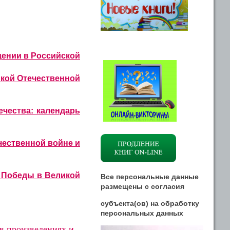
дении в Российской
икой Отечественной
ечества: календарь
чественной войне и
 Победы в Великой
Все персональные данные
размещены
с
согласия
субъекта(ов) на обработку
персональных данных
в произведениях и