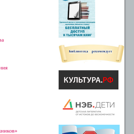
ва
ния
жников»