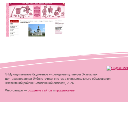
© Муниципальное бюджетное учреждение культуры Вяземская
централизованная библиотечная система муниципального образования
«Вяземский район» Смоленской области, 2026
Web-canape —
создание сайтов
и
продвижение