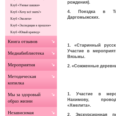
рождения).
Клуб «Умные шашки»
4. Поездка в Тв
Клуб «Хочу всё знать!»
Даргомыжских.
Клуб «Эколята»
Клуб «Экспедиция в прошлое»
Клуб «Юный краевед»
Книга отзывов
1. «Старинный русс
Участие в мероприя
Медиабиблиотека
Вязьмы.
Мероприятия
2. «Сожженные деревн
Методическая
копилка
1. Участие в меро
Мы за здоровый
Нахимову, провод
образ жизни
«Хмелита».
Независимая
2. Экскурсионная 