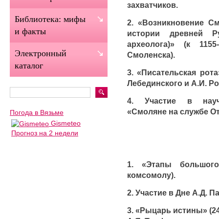
захватчиков.
Библиотека: мифы
2. «Возникновение См
и факты
истории древней Р
археолога)» (к 115
Электронный
Смоленска).
каталог
3. «Писательская рота
Лебединского и А.И. Ро
4. Участие в науч
«Смоляне на службе От
Погода в Вязьме
Gismeteo
Прогноз на 2 недели
1. «Этапы большог
комсомолу).
2. Участие в Дне А.Д. П
3. «Рыцарь истины» (24