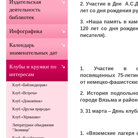
Издательская
2. Участие в Дне А.С.
деятельность
лет со дня рождения р
библиотек
3. «Наша память в кам
120 лет со дня рожден
Инфографика
писателя).
Календарь
знаменательных дат
Клубы и кружки по
1. Участие в общ
интересам
посвященных 75-лети
от немецко-фашистских
Клуб «Библиодворик»
2. История подпольно
Клуб «Встреча»
городе Вязьма и район
Клуб «Домовёнок»
Клуб «Друзья природы»
3. 31 марта – День клуб
Клуб «Зёрнышко»
Литературное объединение
"Звонница"
1. «Вяземские лагеря 