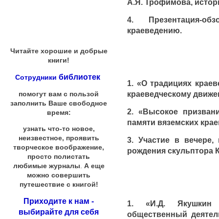
А.Я. Трофимова, истори
4. Презентация-о
краеведению.
Читайте хорошие и добрые
книги!
библиотек
Сотрудники
1. «О традициях крае
краеведческому движ
помогут вам с пользой
заполнить Ваше свободное
2. «Высокое призван
время:
памяти вяземских краев
узнать что-то новое,
неизвестное, проявить
3. Участие в вечере,
творческое воображение,
рождения скульптора К
просто полистать
любимые журналы
.
А еще
можно совершить
путешествие с книгой!
Приходите к нам -
1. «И.Д. Якушкин
выбирайте для себя
общественный деятель