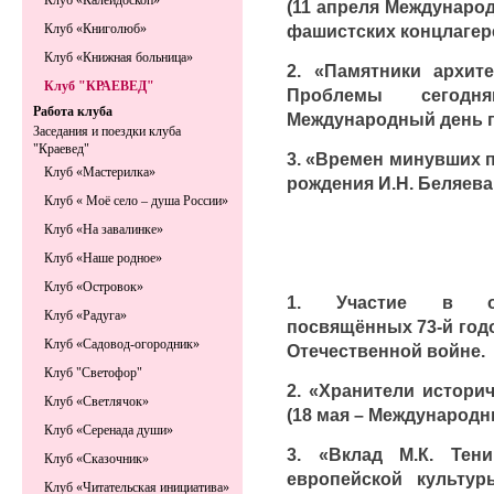
Клуб «Калейдоскоп»
(11 апреля Междунаро
фашистских концлагере
Клуб «Книголюб»
Клуб «Книжная больница»
2. «Памятники архит
Клуб "КРАЕВЕД"
Проблемы сегодн
Работа клуба
Международный день п
Заседания и поездки клуба
"Краевед"
3. «Времен минувших па
Клуб «Мастерилка»
рождения И.Н.
Беляева,
Клуб « Моё село – душа России»
Клуб «На завалинке»
Клуб «Наше родное»
Клуб «Островок»
1. Участие в общ
Клуб «Радуга»
посвящённых 73-й год
Клуб «Садовод-огородник»
Отечественной войне.
Клуб "Светофор"
2. «Хранители истори
Клуб «Светлячок»
(18 мая – Международн
Клуб «Серенада души»
3. «Вклад М.К. Тен
Клуб «Сказочник»
европейской культу
Клуб «Читательская инициатива»