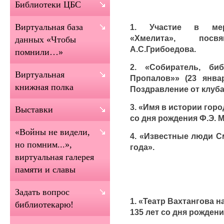
Библиотеки ЦБС
Виртуальная база
1. Участие в меро
«Хмелита», пос
данных «Чтобы
А.С.Грибоедова.
помнили…»
2. «Собиратель, би
Виртуальная
Пропалов»» (23 янва
книжная полка
Поздравление от клуба
3. «Имя в истории горо
Выставки
со дня рождения Ф.Э. М
«Войны не видели,
4. «Известные люди С
но помним...»,
года».
виртуальная галерея
памяти и славы
Задать вопрос
1. «Театр Вахтангова н
библиотекарю!
135 лет со дня рождени