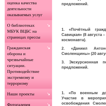
оценка качества
предложений.
деятельности
оказываемых услуг
О библиотеках
1. «Почётный граж
МБУК ВЦБС на
Савицкая» (8 августа –
страницах прессы
космонавта).
Гражданская
2. «Даниил Анто
Смоленщины» (20 август
оборона и
чрезвычайные
3. Экскурсионная 
ситуации.
предложений.
Противодействие
экстремизму и
терроризму
1. «По военным до
Наши проекты
Участие в меропри
освобождения Смоле
Фотогалерея