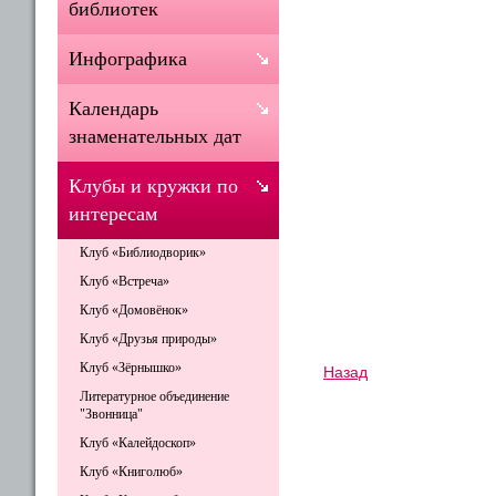
библиотек
Инфографика
Календарь
знаменательных дат
Клубы и кружки по
интересам
Клуб «Библиодворик»
Клуб «Встреча»
Клуб «Домовёнок»
Клуб «Друзья природы»
Клуб «Зёрнышко»
Назад
Литературное объединение
"Звонница"
Клуб «Калейдоскоп»
Клуб «Книголюб»