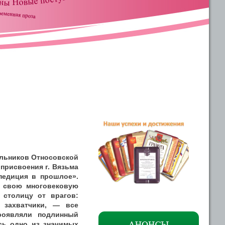
ольников Относовской
присвоения г. Вязьма
педиция в прошлое».
ю свою многовековую
 столицу от врагов:
 захватчики, — все
роявляли подлинный
ось одно из значимых