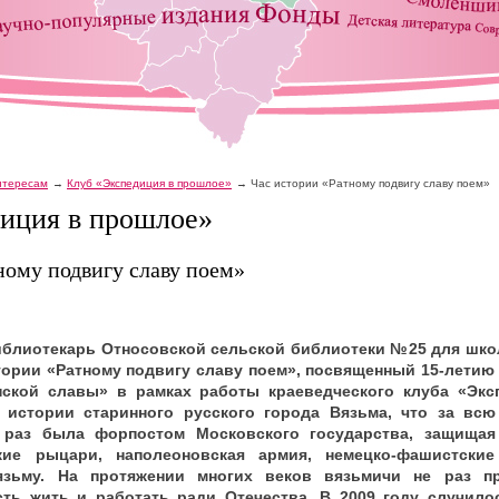
интересам
Клуб «Экспедиция в прошлое»
Час истории «Ратному подвигу славу поем»
иция в прошлое»
ному подвигу славу поем»
иблиотекарь Относовской сельской библиотеки №25 для шк
ории «Ратному подвигу славу поем», посвященный 15-летию 
нской славы» в рамках работы краеведческого клуба «Экс
 истории старинного русского города Вязьма, что за вс
раз была форпостом Московского государства, защищая
кие рыцари, наполеоновская армия, немецко-фашистские
язьму. На протяжении многих веков вязьмичи не раз п
сть жить и работать ради Отечества. В 2009 году случил