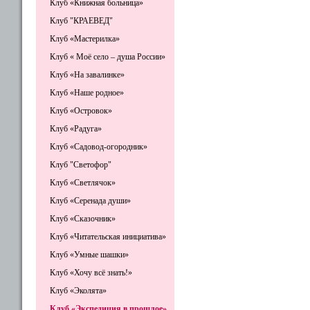
Клуб «Книжная больница»
Клуб "КРАЕВЕД"
Клуб «Мастерилка»
Клуб « Моё село – душа России»
Клуб «На завалинке»
Клуб «Наше родное»
Клуб «Островок»
Клуб «Радуга»
Клуб «Садовод-огородник»
Клуб "Светофор"
Клуб «Светлячок»
Клуб «Серенада души»
Клуб «Сказочник»
Клуб «Читательская инициатива»
Клуб «Умные шашки»
Клуб «Хочу всё знать!»
Клуб «Эколята»
Клуб «Экспедиция в прошлое»