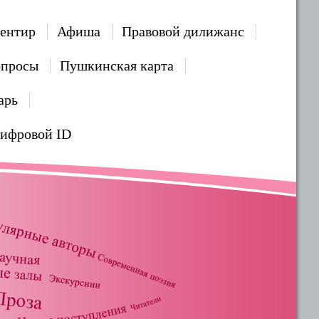
ентир
Афиша
Правовой дилижанс
опросы
Пушкинская карта
арь
Цифровой ID