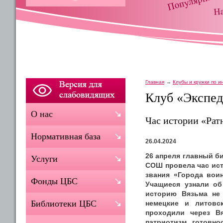
Главная
Клубы и кружки по 
Клуб «Экспед
О нас
Час истории «Рат
Нормативная база
26.04.2024
26 апреля главный б
Услуги
СОШ провела час ист
звания «Города вои
Фонды ЦБС
Учащиеся узнали об
историю Вязьма не 
Библиотеки ЦБС
немецкие и литовс
проходили через В
патриотизм, готовно