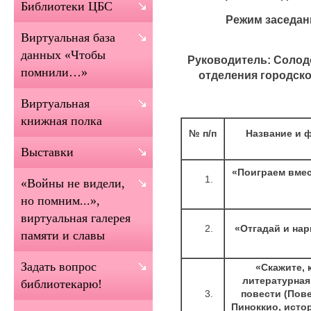
Библиотеки ЦБС
Режим заседаний к
Виртуальная база
данных «Чтобы
Руководитель:
Солодо
помнили…»
отделения городск
Виртуальная
книжная полка
№ п/п
Название и 
Выставки
«Поиграем вмес
«Войны не видели,
но помним...»,
виртуальная галерея
«Отгадай и нар
памяти и славы
Задать вопрос
«Скажите, 
литературная
библиотекарю!
повести (Пов
Пиноккио, исто