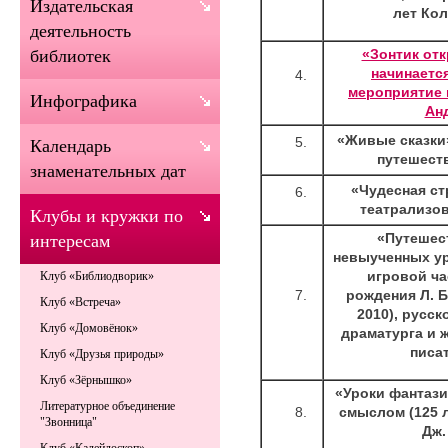
Издательская
лет Ко
деятельность
«Зонтик отк
библиотек
начинаетс
мероприятие п
Инфографика
Ан
«Живые сказки
Календарь
путешест
знаменательных дат
«Чудесная ст
театрализо
Клубы и кружки по
«Путешес
интересам
невыученных ур
игровой ча
Клуб «Библиодворик»
рождения Л. Б
Клуб «Встреча»
2010), русс
Клуб «Домовёнок»
драматурга и 
писа
Клуб «Друзья природы»
Клуб «Зёрнышко»
«Уроки фантази
Литературное объединение
смыслом (125 
"Звонница"
Дж.