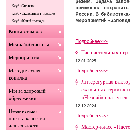
режим. Задача запо
Клуб «Эколята»
неизменна: сохранить
России. В библиотека
Клуб «Экспедиция в прошлое»
мероприятий «Заповед
Клуб «Юный краевед»
Книга отзывов
Подробнее>>>
Медиабиблиотека
Час настольных игр
Мероприятия
12.01.2025
Методическая
Подробнее>>>
копилка
Литературная викто
сказочных героев» 
Мы за здоровый
«Незнайка на луне»
образ жизни
12.12.2024
Независимая
Подробнее>>>
оценка качества
деятельности
Мастер-класс «Наст