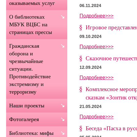
оказываемых услуг
06.11.2024
Подробнее>>>
О библиотеках
МБУК ВЦБС на
Игровое представле
страницах прессы
09.10.2024
Гражданская
Подробнее>>>
оборона и
Сказочное путешест
чрезвычайные
12.09.2024
ситуации.
Противодействие
Подробнее>>>
экстремизму и
Комплексное меропр
терроризму
сказкам «Зонтик отк
Наши проекты
21.05.2024
Подробнее>>>
Фотогалерея
Беседа «Пасха в рус
Библиотека: мифы