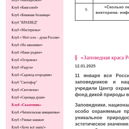
Клуб «Калейдоскоп»
«Сколько л
Клуб «Книголюб»
викторина- инф
Клуб «Книжная больница»
Клуб "КРАЕВЕД"
Клуб «Мастерилка»
Клуб « Моё село – душа России»
Клуб «На завалинке»
Клуб «Наше родное»
«Заповедная краса 
Клуб «Островок»
12.01.2025
Клуб «Радуга»
11 января вся Росс
Клуб «Садовод-огородник»
заповедников и на
Клуб "Светофор"
учредили Центр охра
Клуб «Светлячок»
фонд дикой природы в 
Клуб «Серенада души»
Заповедники, национал
Клуб «Сказочник»
особо охраняемые п
Клуб «Читательская инициатива»
уникальное природоо
Клуб «Умные шашки»
эстетическое значение
Клуб «Хочу всё знать!»