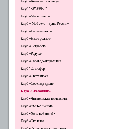
Клуб «Книжная больница»
Клуб "КРАЕВЕД"
Клуб «Мастерилка»
Клуб « Моё село – душа России»
Клуб «На завалинке»
Клуб «Наше родное»
Клуб «Островок»
Клуб «Радуга»
Клуб «Садовод-огородник»
Клуб "Светофор"
Клуб «Светлячок»
Клуб «Серенада души»
Клуб «Сказочник»
Клуб «Читательская инициатива»
Клуб «Умные шашки»
Клуб «Хочу всё знать!»
Клуб «Эколята»
Клуб «Экспедиция в прошлое»