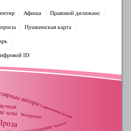
ентир
Афиша
Правовой дилижанс
опросы
Пушкинская карта
арь
Цифровой ID