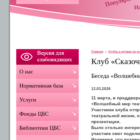
Главная
Клубы и кружки по 
Клуб «Сказоч
О нас
Беседа «Волшебны
Нормативная база
12.03.2026
11 марта, в преддве
Услуги
«Волшебный мир теат
Участники клуба отп
Фонды ЦБС
театральной жизни, 
презентации.
Библиотеки ЦБС
Было столько интере
участник смог подел
Надеемся, что встре