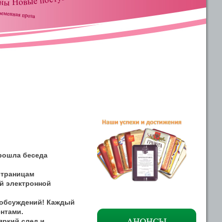
прошла беседа
страницам
й электронной
 обсуждений! Каждый
нтами.
яркий след и