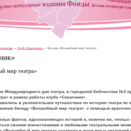
интересам
Клуб «Сказочник»
Беседа «Волшебный мир театра»
ник»
й мир театра»
рии Международного дня театра, в городской библиотеке №3 
ра» в рамках работы клуба «Сказочник».
равились в увлекательное путешествие по истории театра по 
оживив беседу «Волшебный мир театра» с помощью красочно
сных фактов, вдохновляющих историй и, конечно же, теплых
иться своими впечатлениями и любимыми театральными моме
ча «Волшебный мир театра» оставила в душе юных читателей 