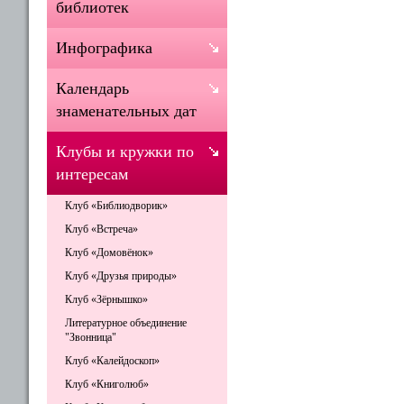
библиотек
Инфографика
Календарь
знаменательных дат
Клубы и кружки по
интересам
Клуб «Библиодворик»
Клуб «Встреча»
Клуб «Домовёнок»
Клуб «Друзья природы»
Клуб «Зёрнышко»
Литературное объединение
"Звонница"
Клуб «Калейдоскоп»
Клуб «Книголюб»