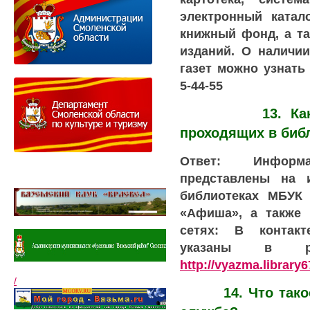
электронный катал
книжный фонд, а та
изданий. О наличи
газет можно узнать 
5-44-55
13. Как узна
проходящих в биб
Ответ: Информ
представлены на 
библиотеках МБУК 
«Афиша», а также 
сетях: В контакт
указаны в ра
http://vyazma.library6
/
14. Что такое 