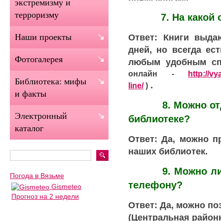
экстремизму и
терроризму
7. На какой ср
Ответ: Книги выда
Наши проекты
дней, но всегда ес
Фотогалерея
любым удобным сп
онлайн -
http://vy
Библиотека: мифы
.
line/
)
и факты
8. Можно отдать
Электронный
библиотеке?
каталог
Ответ: Да, можно п
наших библиотек.
9. Можно ли зар
Погода в Вязьме
телефону?
Gismeteo
Прогноз на 2 недели
Ответ: Да, можно по
(Центральная район