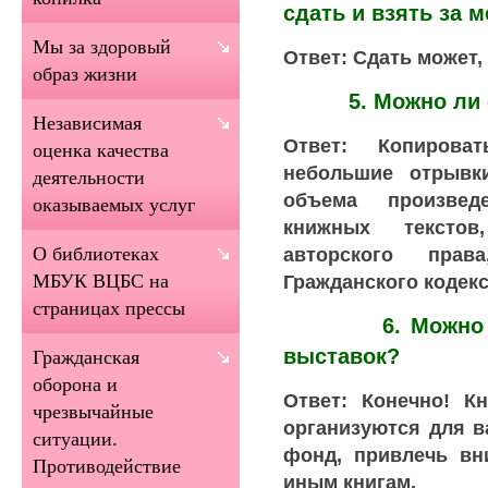
сдать и взять за 
Мы за здоровый
Ответ: Сдать может, 
образ жизни
5. Можно ли сн
Независимая
Ответ: Копирова
оценка качества
небольшие отрывк
деятельности
объема произвед
оказываемых услуг
книжных текстов
авторского пра
О библиотеках
Гражданского кодекс
МБУК ВЦБС на
страницах прессы
6. Можно ли б
выставок?
Гражданская
оборона и
Ответ: Конечно! К
чрезвычайные
организуются для в
ситуации.
фонд, привлечь вн
Противодействие
иным книгам.