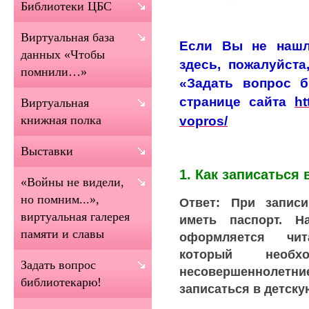
Библиотеки ЦБС
Виртуальная база
Если Вы не нашл
данных «Чтобы
здесь, пожалуйста
помнили…»
«Задать вопрос б
странице сайта
ht
Виртуальная
vopros/
книжная полка
Выставки
1. Как записаться
«Войны не видели,
но помним...»,
Ответ: При запис
виртуальная галерея
иметь паспорт. Н
памяти и славы
оформляется чит
который необх
Задать вопрос
несовершеннолетние
библиотекарю!
записаться в детску