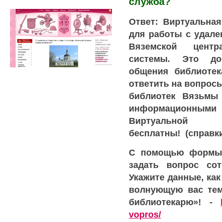
служба?
Ответ: Виртуальна
для работы с удал
Вяземской центр
системы. Это до
общения библиотек
ответить на вопрос
библиотек Вязьмы
информационн
Виртуальной
бесплатны!
(справки 
С помощью формы 
задать вопрос сот
Укажите данные, как
волнующую вас тем
библиотекарю»! -
vopros/