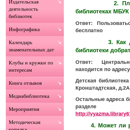
Издательская
2. Платное 
деятельность
библиотеках МБУ
библиотек
Ответ: Пользовать
Инфографика
бесплатно
3. Как до Це
Календарь
знаменательных дат
библиотеки добра
Ответ: Централь
Клубы и кружки по
находится по адресу:
интересам
Детская библиотека
Книга отзывов
Кронштадтская, д.2А
Медиабиблиотека
Остальные адреса б
раздел
Мероприятия
http://vyazma.library6
Методическая
4. Может ли ро
копилка