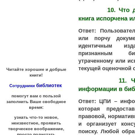
10. Что делат
книга испорчена и
Ответ: Пользовате
или порчу докуме
идентичным изд
признанным би
утраченному или и
текущей оценочной 
Читайте хорошие и добрые
книги!
11. Что так
библиотек
Сотрудники
информации в биб
помогут вам с пользой
Ответ: ЦПИ – инфо
заполнить Ваше свободное
время:
которая предоста
правовой, нормати
узнать что-то новое,
и организует кон
неизвестное, проявить
творческое воображение,
поиску. Любой обр
просто полистать