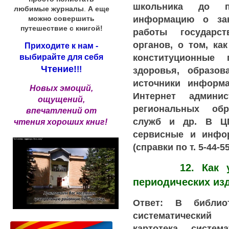
школьника до п
любимые журналы
.
А еще
информацию о за
можно совершить
путешествие с книгой!
работы государс
органов, о том, ка
Приходите к нам -
конституционные
выбирайте для себя
Чтение!
здоровья, образо
!!
источники информа
Новых эмоций,
Интернет админи
ощущений,
региональных обр
впечатлений от
служб и др. В Ц
чтения хороших книг!
сервисные и инфо
(справки по т. 5-44-55
12. Как узна
периодических из
Ответ: В библио
систематический
картотека, систем