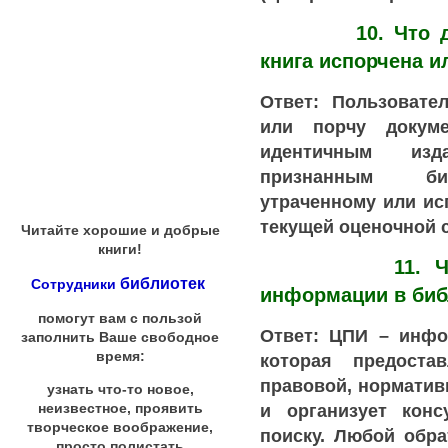
10. Что делат
книга испорчена и
Ответ: Пользовате
или порчу докуме
идентичным изд
признанным би
утраченному или и
текущей оценочной 
Читайте хорошие и добрые
книги!
11. Что так
библиотек
Сотрудники
информации в биб
помогут вам с пользой
Ответ: ЦПИ – инфо
заполнить Ваше свободное
время:
которая предоста
правовой, нормати
узнать что-то новое,
и организует кон
неизвестное, проявить
творческое воображение,
поиску. Любой обр
просто полистать