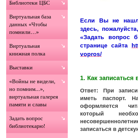
Библиотеки ЦБС
Виртуальная база
Если Вы не нашл
данных «Чтобы
здесь, пожалуйста
помнили…»
«Задать вопрос б
странице сайта
ht
Виртуальная
vopros/
книжная полка
Выставки
1. Как записаться
«Войны не видели,
но помним...»,
Ответ: При запис
виртуальная галерея
иметь паспорт. Н
памяти и славы
оформляется чит
который необх
Задать вопрос
несовершеннолетние
библиотекарю!
записаться в детску