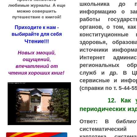
школьника до п
любимые журналы
.
А еще
информацию о за
можно совершить
путешествие с книгой!
работы государс
органов, о том, ка
Приходите к нам -
конституционные
выбирайте для себя
Чтение!
здоровья, образо
!!
источники информа
Новых эмоций,
Интернет админи
ощущений,
региональных обр
впечатлений от
служб и др. В Ц
чтения хороших книг!
сервисные и инфо
(справки по т. 5-44-55
12. Как узна
периодических из
Ответ: В библио
систематический
картотека, систем