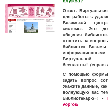
служба?
Ответ: Виртуальна
для работы с удал
Вяземской центр
системы. Это до
общения библиотек
ответить на вопрос
библиотек Вязьмы
информационн
Виртуальной
бесплатны!
(справки 
С помощью формы 
задать вопрос сот
Укажите данные, как
волнующую вас тем
библиотекарю»! -
vopros/