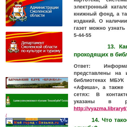
электронный катал
книжный фонд, а та
изданий. О наличи
газет можно узнать 
5-44-55
13. Как узна
проходящих в биб
Ответ: Информ
представлены на 
библиотеках МБУК 
«Афиша», а также 
сетях: В контакт
указаны в ра
http://vyazma.library6
/
14. Что такое 