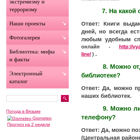
экстремизму и
терроризму
7. На какой ср
Ответ: Книги выда
Наши проекты
дней, но всегда ес
Фотогалерея
любым удобным сп
онлайн -
http://vy
Библиотека: мифы
.
line/
)
и факты
8. Можно отдать
Электронный
библиотеке?
каталог
Ответ: Да, можно п
наших библиотек.
9. Можно ли зар
Погода в Вязьме
телефону?
Gismeteo
Прогноз на 2 недели
Ответ: Да, можно по
(Центральная район