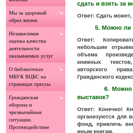
сдать и взять за 
Мы за здоровый
Ответ: Сдать может, 
образ жизни
5. Можно ли сн
Независимая
Ответ: Копирова
оценка качества
небольшие отрывк
деятельности
объема произвед
оказываемых услуг
книжных текстов
авторского пра
О библиотеках
Гражданского кодекс
МБУК ВЦБС на
страницах прессы
6. Можно ли б
выставок?
Гражданская
оборона и
Ответ: Конечно! К
чрезвычайные
организуются для в
ситуации.
фонд, привлечь вн
Противодействие
иным книгам.