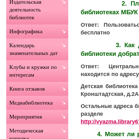
Издательская
2. Платное 
деятельность
библиотеках МБУ
библиотек
Ответ: Пользовать
Инфографика
бесплатно
3. Как до Це
Календарь
знаменательных дат
библиотеки добра
Ответ: Централь
Клубы и кружки по
находится по адресу:
интересам
Детская библиотека
Книга отзывов
Кронштадтская, д.2А
Медиабиблиотека
Остальные адреса б
раздел
Мероприятия
http://vyazma.library6
Методическая
4. Может ли ро
копилка