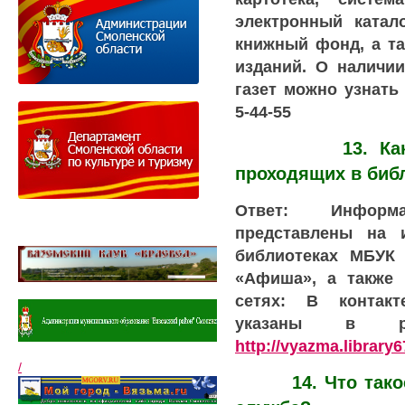
электронный катал
книжный фонд, а та
изданий. О наличи
газет можно узнать 
5-44-55
13. Как узна
проходящих в биб
Ответ: Информ
представлены на 
библиотеках МБУК 
«Афиша», а также 
сетях: В контакт
указаны в ра
http://vyazma.library6
/
14. Что такое 