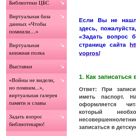
Библиотеки ЦБС
Виртуальная база
Если Вы не нашл
данных «Чтобы
здесь, пожалуйста
помнили…»
«Задать вопрос б
странице сайта
ht
Виртуальная
vopros/
книжная полка
Выставки
1. Как записаться
«Войны не видели,
но помним...»,
Ответ: При запис
виртуальная галерея
иметь паспорт. Н
памяти и славы
оформляется чит
который необх
Задать вопрос
несовершеннолетние
библиотекарю!
записаться в детску