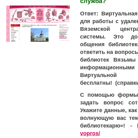
служба?
Ответ: Виртуальна
для работы с удал
Вяземской центр
системы. Это до
общения библиотек
ответить на вопрос
библиотек Вязьмы
информационн
Виртуальной
бесплатны!
(справки 
С помощью формы 
задать вопрос сот
Укажите данные, как
волнующую вас тем
библиотекарю»! -
vopros/