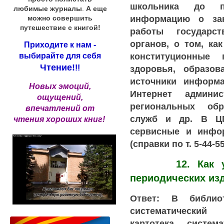
школьника до п
любимые журналы
.
А еще
информацию о за
можно совершить
путешествие с книгой!
работы государс
органов, о том, ка
Приходите к нам -
конституционные
выбирайте для себя
Чтение!
здоровья, образо
!!
источники информа
Новых эмоций,
Интернет админи
ощущений,
региональных обр
впечатлений от
служб и др. В Ц
чтения хороших книг!
сервисные и инфо
(справки по т. 5-44-55
12. Как узна
периодических из
Ответ: В библио
систематический
картотека, систем