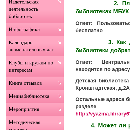
Издательская
2. Платное 
деятельность
библиотеках МБУ
библиотек
Ответ: Пользовать
Инфографика
бесплатно
3. Как до Це
Календарь
знаменательных дат
библиотеки добра
Ответ: Централь
Клубы и кружки по
находится по адресу:
интересам
Детская библиотека
Книга отзывов
Кронштадтская, д.2А
Медиабиблиотека
Остальные адреса б
раздел
Мероприятия
http://vyazma.library6
Методическая
4. Может ли ро
копилка