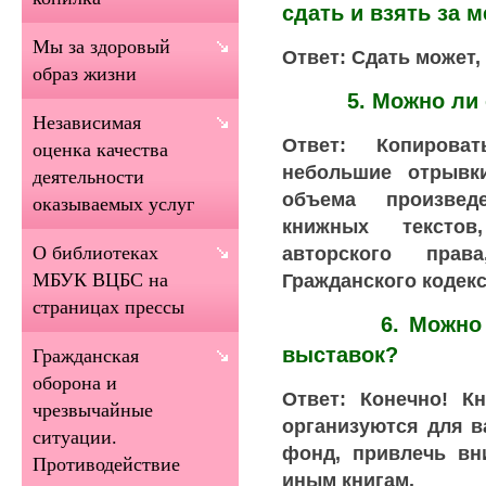
сдать и взять за 
Мы за здоровый
Ответ: Сдать может, 
образ жизни
5. Можно ли сн
Независимая
Ответ: Копирова
оценка качества
небольшие отрывк
деятельности
объема произвед
оказываемых услуг
книжных текстов
авторского пра
О библиотеках
Гражданского кодекс
МБУК ВЦБС на
страницах прессы
6. Можно ли б
выставок?
Гражданская
оборона и
Ответ: Конечно! К
чрезвычайные
организуются для в
ситуации.
фонд, привлечь вн
Противодействие
иным книгам.