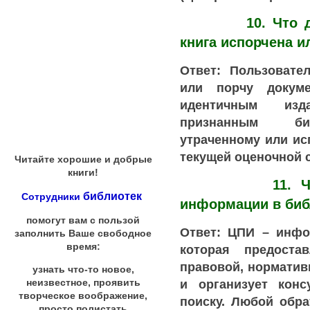
10. Что делат
книга испорчена и
Ответ: Пользовате
или порчу докуме
идентичным изд
признанным би
утраченному или и
текущей оценочной 
Читайте хорошие и добрые
книги!
11. Что так
библиотек
Сотрудники
информации в биб
помогут вам с пользой
Ответ: ЦПИ – инфо
заполнить Ваше свободное
время:
которая предоста
правовой, нормати
узнать что-то новое,
и организует кон
неизвестное, проявить
творческое воображение,
поиску. Любой обр
просто полистать