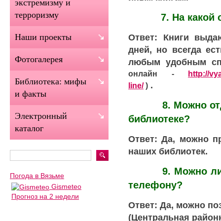
экстремизму и
терроризму
7. На какой ср
Ответ: Книги выда
Наши проекты
дней, но всегда ес
Фотогалерея
любым удобным сп
онлайн -
http://vy
Библиотека: мифы
.
line/
)
и факты
8. Можно отдать
Электронный
библиотеке?
каталог
Ответ: Да, можно п
наших библиотек.
9. Можно ли зар
Погода в Вязьме
телефону?
Gismeteo
Прогноз на 2 недели
Ответ: Да, можно по
(Центральная район