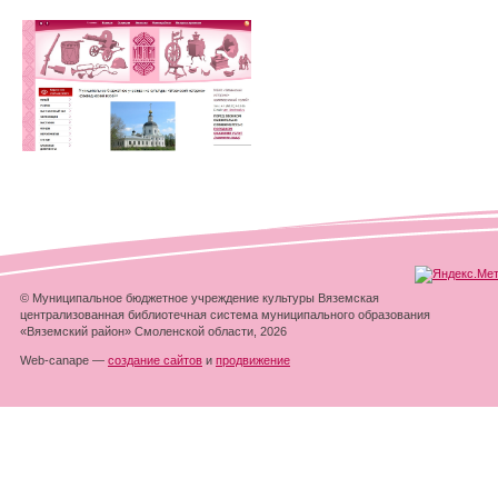
© Муниципальное бюджетное учреждение культуры Вяземская
централизованная библиотечная система муниципального образования
«Вяземский район» Смоленской области, 2026
Web-canape —
создание сайтов
и
продвижение