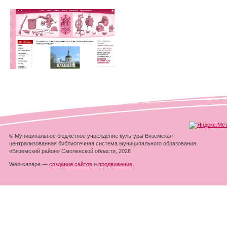
© Муниципальное бюджетное учреждение культуры Вяземская
централизованная библиотечная система муниципального образования
«Вяземский район» Смоленской области, 2026
Web-canape —
создание сайтов
и
продвижение