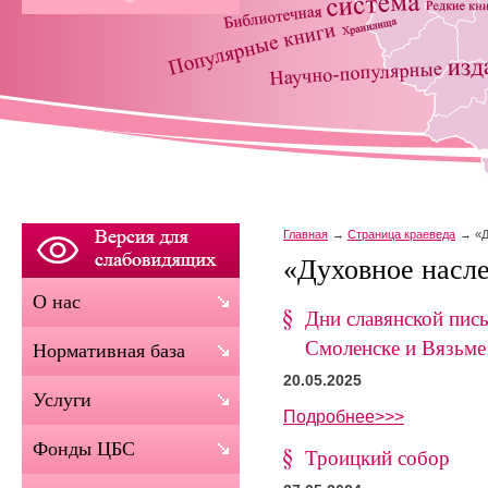
Главная
Страница краеведа
«Д
«Духовное насле
О нас
Дни славянской пись
Смоленске и Вязьме
Нормативная база
20.05.2025
Услуги
Подробнее>>>
Фонды ЦБС
Троицкий собор