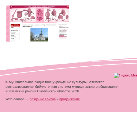
© Муниципальное бюджетное учреждение культуры Вяземская
централизованная библиотечная система муниципального образования
«Вяземский район» Смоленской области, 2026
Web-canape —
создание сайтов
и
продвижение