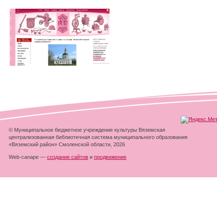
© Муниципальное бюджетное учреждение культуры Вяземская
централизованная библиотечная система муниципального образования
«Вяземский район» Смоленской области, 2026
Web-canape —
создание сайтов
и
продвижение