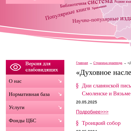
Главная
Страница краеведа
«Д
«Духовное насле
О нас
Дни славянской пись
Смоленске и Вязьме
Нормативная база
20.05.2025
Услуги
Подробнее>>>
Фонды ЦБС
Троицкий собор