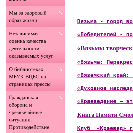
Мы за здоровый
образ жизни
Вязьма - город во
Независимая
«Победителей - по
оценка качества
«Вязьмы творчес
деятельности
оказываемых услуг
«Вязьма: Перекрес
О библиотеках
«
Вяземский край: 
МБУК ВЦБС на
страницах прессы
«Духовное наследи
Гражданская
«Краеведение – эт
оборона и
чрезвычайные
Книга Памяти Смол
ситуации.
Противодействие
Клуб  «Краевед» г