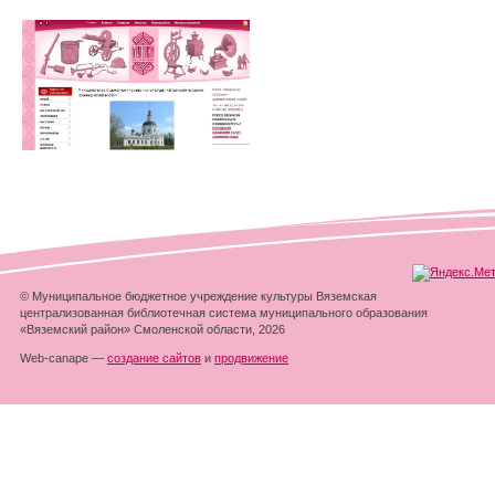
© Муниципальное бюджетное учреждение культуры Вяземская
централизованная библиотечная система муниципального образования
«Вяземский район» Смоленской области, 2026
Web-canape —
создание сайтов
и
продвижение