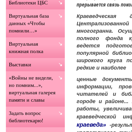
Библиотеки ЦБС
прерывается связь поко
Краеведческая 
Виртуальная база
Централизованно
данных «Чтобы
многогранна. Осу
помнили…»
полного фонда к
Виртуальная
ведется подгото
книжная полка
популярной библио
широкого круга п
Выставки
редкие и наиболее
«Войны не видели,
ценные документ
но помним...»,
информации, про
виртуальная галерея
читателей и биб
памяти и славы
городе и районе..
работы, увеличива
Задать вопрос
краеведческой и
библиотекарю!
краеведа»
-резул