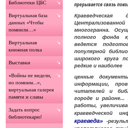
Библиотеки ЦБС
прерывается связь поко
Краеведческая 
Виртуальная база
Централизованно
данных «Чтобы
многогранна. Осу
помнили…»
полного фонда к
Виртуальная
ведется подгото
книжная полка
популярной библио
широкого круга п
Выставки
редкие и наиболее
«Войны не видели,
ценные документ
но помним...»,
информации, про
виртуальная галерея
читателей и биб
памяти и славы
городе и районе..
работы, увеличива
Задать вопрос
краеведческой и
библиотекарю!
краеведа»
-резул