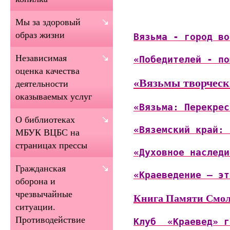
Мы за здоровый
образ жизни
Вязьма - город во
Независимая
«Победителей - по
оценка качества
«Вязьмы творчес
деятельности
оказываемых услуг
«Вязьма: Перекрес
О библиотеках
«
Вяземский край: 
МБУК ВЦБС на
страницах прессы
«Духовное наследи
Гражданская
«Краеведение – эт
оборона и
чрезвычайные
Книга Памяти Смол
ситуации.
Противодействие
Клуб  «Краевед» г