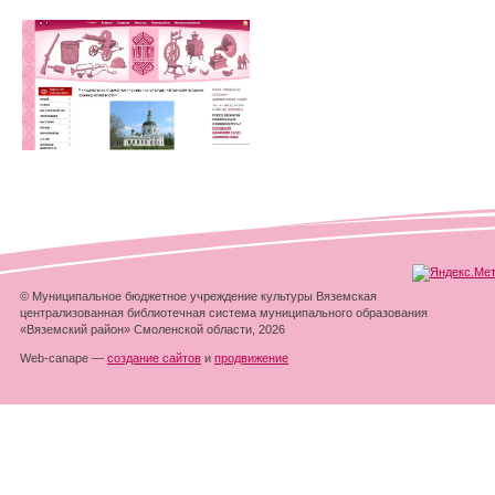
© Муниципальное бюджетное учреждение культуры Вяземская
централизованная библиотечная система муниципального образования
«Вяземский район» Смоленской области, 2026
Web-canape —
создание сайтов
и
продвижение