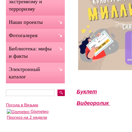
экстремизму и
терроризму
Наши проекты
Фотогалерея
Библиотека: мифы
и факты
Электронный
каталог
Буклет
Видеоролик
Погода в Вязьме
Gismeteo
Прогноз на 2 недели