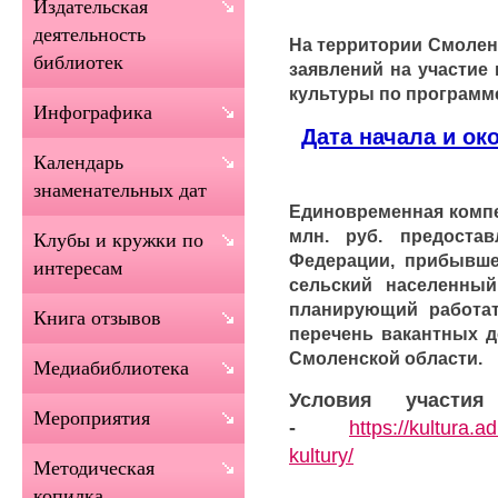
Издательская
деятельность
На территории Смолен
библиотек
заявлений на участие
культуры по программ
Инфографика
Дата начала и окон
Календарь
знаменательных дат
Единовременная компе
млн. руб. предостав
Клубы и кружки по
Федерации, прибывше
интересам
сельский населенный
планирующий работат
Книга отзывов
перечень вакантных д
Смоленской области.
Медиабиблиотека
Условия участи
Мероприятия
-
https://kultura.
kultury/
Методическая
копилка