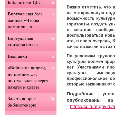
Библиотеки ЦБС
Важно отметить, что 
на материальную подд
Виртуальная база
возможность культур
данных «Чтобы
горизонты, создать ун
помнили…»
в местное сообщес
воспользоваться нов
Виртуальная
что, в свою очередь,
книжная полка
качества жизни в этих 
По условиям трудово
Выставки
культуры должен прор
лет. Участниками пр
«Войны не видели,
культуры, имею
но помним...»,
профессиональное обр
виртуальная галерея
которые заканчивают о
памяти и славы
Подробные усло
Задать вопрос
опубликованы на
библиотекарю!
-
https://culture.gov.r