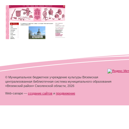
© Муниципальное бюджетное учреждение культуры Вяземская
централизованная библиотечная система муниципального образования
«Вяземский район» Смоленской области, 2026
Web-canape —
создание сайтов
и
продвижение