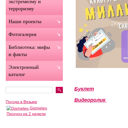
экстремизму и
терроризму
Наши проекты
Фотогалерея
Библиотека: мифы
и факты
Электронный
каталог
Буклет
Видеоролик
Погода в Вязьме
Gismeteo
Прогноз на 2 недели