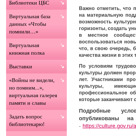
Библиотеки ЦБС
Важно отметить, что 
на материальную подд
Виртуальная база
возможность культур
данных «Чтобы
горизонты, создать ун
помнили…»
в местное сообщес
воспользоваться нов
Виртуальная
что, в свою очередь,
книжная полка
качества жизни в этих 
По условиям трудово
Выставки
культуры должен прор
лет. Участниками пр
«Войны не видели,
культуры, имею
но помним...»,
профессиональное обр
виртуальная галерея
которые заканчивают о
памяти и славы
Подробные усло
Задать вопрос
опубликованы на
библиотекарю!
-
https://culture.gov.r