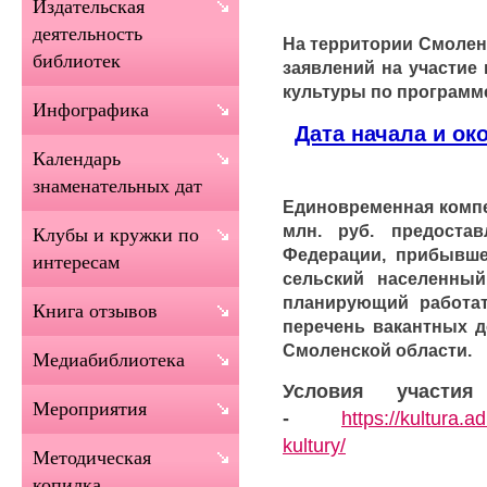
Издательская
деятельность
На территории Смолен
библиотек
заявлений на участие
культуры по программ
Инфографика
Дата начала и окон
Календарь
знаменательных дат
Единовременная компе
млн. руб. предостав
Клубы и кружки по
Федерации, прибывше
интересам
сельский населенный
планирующий работат
Книга отзывов
перечень вакантных д
Смоленской области.
Медиабиблиотека
Условия участи
Мероприятия
-
https://kultura.
kultury/
Методическая
копилка