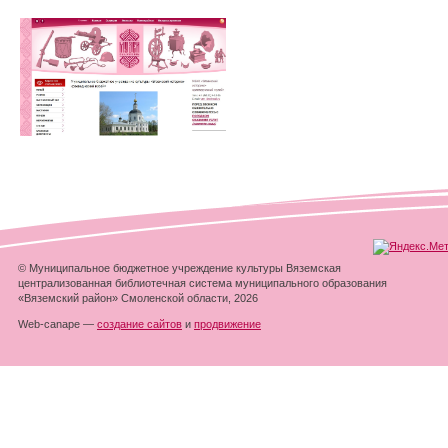
© Муниципальное бюджетное учреждение культуры Вяземская
централизованная библиотечная система муниципального образования
«Вяземский район» Смоленской области, 2026
Web-canape —
создание сайтов
и
продвижение