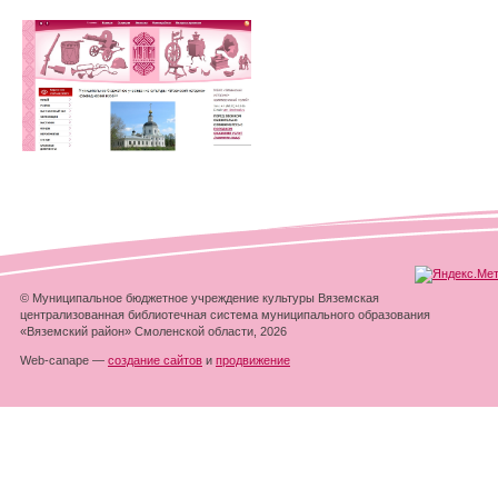
© Муниципальное бюджетное учреждение культуры Вяземская
централизованная библиотечная система муниципального образования
«Вяземский район» Смоленской области, 2026
Web-canape —
создание сайтов
и
продвижение