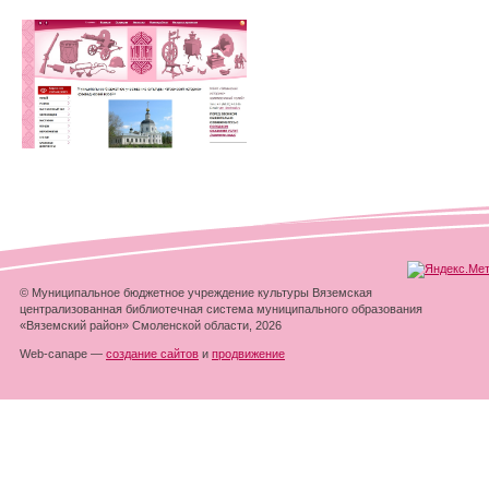
© Муниципальное бюджетное учреждение культуры Вяземская
централизованная библиотечная система муниципального образования
«Вяземский район» Смоленской области, 2026
Web-canape —
создание сайтов
и
продвижение