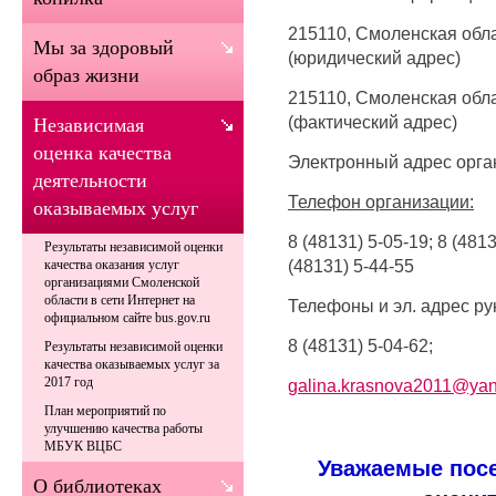
215110, Смоленская облас
Мы за здоровый
(юридический адрес)
образ жизни
215110, Смоленская облас
(фактический адрес)
Независимая
оценка качества
Электронный адрес орга
деятельности
Телефон организации:
оказываемых услуг
8 (48131) 5-05-19; 8 (4813
Результаты независимой оценки
(48131) 5-44-55
качества оказания услуг
организациями Смоленской
области в сети Интернет на
Телефоны и эл. адрес ру
официальном сайте bus.gov.ru
8 (48131) 5-04-62;
Результаты независимой оценки
качества оказываемых услуг за
2017 год
galina.krasnova2011
@yan
План мероприятий по
улучшению качества работы
МБУК ВЦБС
Уважаемые посе
О библиотеках