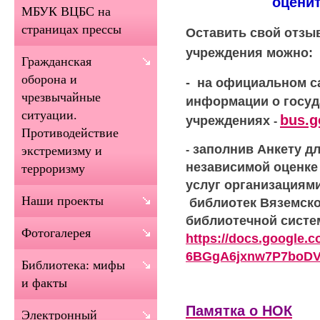
оценит
МБУК ВЦБС на
страницах прессы
Оставить свой отзы
учреждения можно:
Гражданская
оборона и
- на официальном с
чрезвычайные
информации о госуд
ситуации.
bus.g
учреждениях
-
Противодействие
заполнив Анкету дл
-
экстремизму и
независимой оценке
терроризму
услуг организациям
Наши проекты
библиотек Вяземско
библиотечной систе
Фотогалерея
https://docs.google.
6BGgA6jxnw7P7boDV
Библиотека: мифы
и факты
Памятка о НОК
Электронный