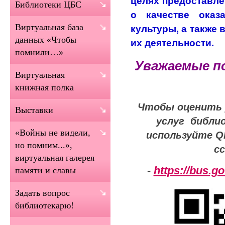
целях предоставл
Библиотеки ЦБС
о качестве оказ
Виртуальная база
культуры, а также
данных «Чтобы
их деятельности.
помнили…»
Уважаемые п
Виртуальная
книжная полка
Чтобы оценить 
Выставки
услуг библио
«Войны не видели,
используйте Q
но помним...»,
с
виртуальная галерея
-
https://bus.g
памяти и славы
Задать вопрос
библиотекарю!