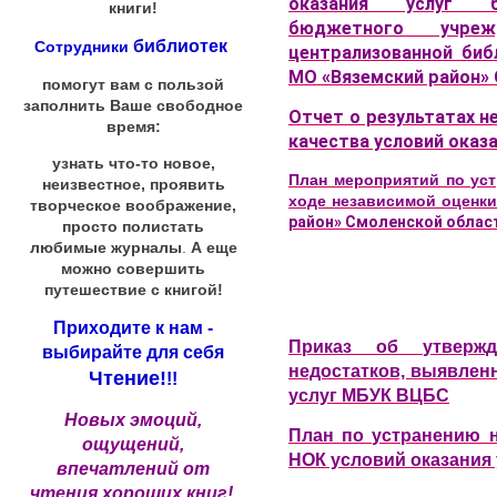
оказания услуг би
книги!
бюджетного учреж
библиотек
Сотрудники
централизованной биб
МО «Вяземский район»
помогут вам с пользой
заполнить Ваше свободное
Отчет о результатах н
время:
качества условий оказа
узнать что-то новое,
План мероприятий по ус
неизвестное, проявить
ходе независимой оценк
творческое воображение,
район» Смоленской облас
просто полистать
любимые журналы
.
А еще
можно совершить
путешествие с книгой!
Приходите к нам -
Приказ об утверж
выбирайте для себя
недостатков, выявлен
Чтение!
!!
услуг МБУК ВЦБС
Новых эмоций,
План по устранению н
ощущений,
НОК условий оказания 
впечатлений от
чтения хороших книг!