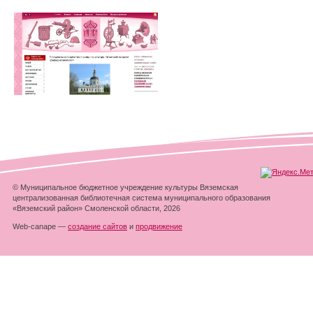
© Муниципальное бюджетное учреждение культуры Вяземская
централизованная библиотечная система муниципального образования
«Вяземский район» Смоленской области, 2026
Web-canape —
создание сайтов
и
продвижение