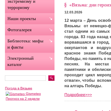
экстремизму и
«Вязьма: дни героиз
терроризму
12.03.2026
Наши проекты
12 марта – День осво
Вязьмы от немецко-фа
Фотогалерея
стал одним из самых
города. 83 года назад
Библиотека: мифы
ворвавшаяся в город,
и факты
оккупантов и водру
красное знамя Побе
Электронный
Победы, но память о ни
песнях. На местах
каталог
памятники и обелиски
проходит цикл меропр
отваги», чтобы вспомн
на алтарь Победы.
Погода в Вязьме
Gismeteo
Подробнее>>>
Прогноз на 2 недели