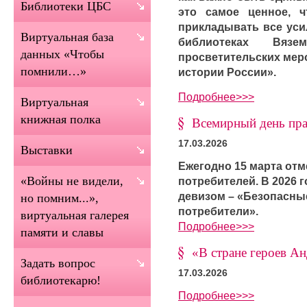
Библиотеки ЦБС
это самое ценное, 
прикладывать все уси
Виртуальная база
библиотеках Вяз
данных «Чтобы
просветительских мер
помнили…»
истории России».
Подробнее>>>
Виртуальная
книжная полка
Всемирный день пра
17.03.2026
Выставки
Ежегодно 15 марта от
«Войны не видели,
потребителей. В 2026 
девизом – «Безопасны
но помним...»,
потребители».
виртуальная галерея
Подробнее>>>
памяти и славы
«В стране героев А
Задать вопрос
17.03.2026
библиотекарю!
Подробнее>>>