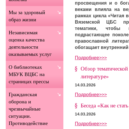
просвещения и о бога
веками влияла на ве
Мы за здоровый
рамках цикла «Читая 
образ жизни
Вяземской ЦБС пр
тематики, чтобы п
Независимая
подрастающее поколе
оценка качества
православной литерат
деятельности
обогащает внутренний 
оказываемых услуг
Подробнее>>>
О библиотеках
Обзор тематической
МБУК ВЦБС на
литературе»
страницах прессы
14.03.2026
Гражданская
Подробнее>>>
оборона и
Беседа «Как не ста
чрезвычайные
14.03.2026
ситуации.
Противодействие
Подробнее>>>