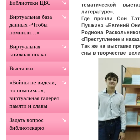
Библиотеки ЦБС
тематической выст
литературе».
Виртуальная база
Где прочли Сон Тат
данных «Чтобы
Пушкина «Евгений Оне
Родиона Раскольников
помнили…»
«Преступление и наказ
Так же на выставке п
Виртуальная
сны в творчестве вели
книжная полка
Выставки
«Войны не видели,
но помним...»,
виртуальная галерея
памяти и славы
Задать вопрос
библиотекарю!