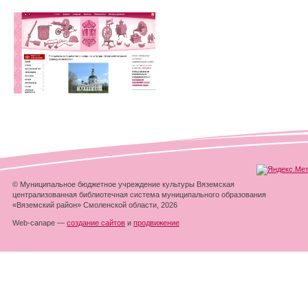
© Муниципальное бюджетное учреждение культуры Вяземская
централизованная библиотечная система муниципального образования
«Вяземский район» Смоленской области, 2026
Web-canape —
создание сайтов
и
продвижение