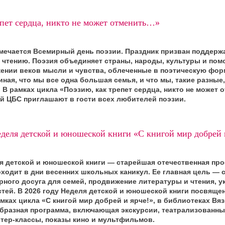
епет сердца, никто не может отменить…»
тмечается Всемирный день поэзии. Праздник призван поддер
к чтению. Поэзия объединяет страны, народы, культуры и пом
жении веков мысли и чувства, облеченные в поэтическую фор
ная, что мы все одна большая семья, и что мы, такие разные
. В рамках цикла «Поэзию, как трепет сердца, никто не может 
й ЦБС приглашают в гости всех любителей поэзии.
деля детской и юношеской книги «С книгой мир добрей 
я детской и юношеской книги — старейшая отечественная про
ходит в дни весенних школьных каникул. Ее главная цель — 
рного досуга для семей, продвижение литературы и чтения, у
тей. В 2026 году Неделя детской и юношеской книги посвящен
мках цикла «С книгой мир добрей и ярче!», в библиотеках В
бразная программа, включающая экскурсии, театрализованны
стер-классы, показы кино и мультфильмов.