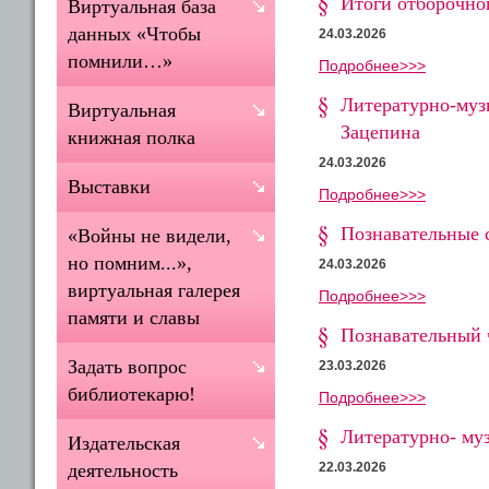
Итоги отборочно
Виртуальная база
данных «Чтобы
24.03.2026
помнили…»
Подробнее>>>
Литературно‑музы
Виртуальная
Зацепина
книжная полка
24.03.2026
Выставки
Подробнее>>>
Познавательные с
«Войны не видели,
но помним...»,
24.03.2026
виртуальная галерея
Подробнее>>>
памяти и славы
Познавательный 
Задать вопрос
23.03.2026
библиотекарю!
Подробнее>>>
Литературно- му
Издательская
22.03.2026
деятельность