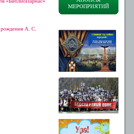
ием «БиблиоПарнас»
 рождения А. С.