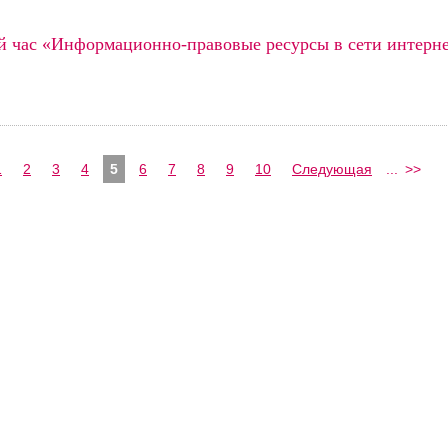
час «Информационно-правовые ресурсы в сети интерн
1
2
3
4
5
6
7
8
9
10
Следующая
...
>>