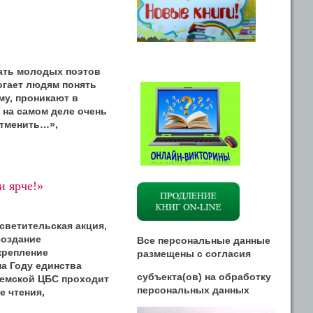
жать молодых поэтов
огает людям понять
му, проникают в
, на самом деле очень
отменить…»,
и ярче!»
светительская акция,
создание
Все персональные данные
крепление
размещены
с
согласия
а Году единства
субъекта(ов) на обработку
яземской ЦБС проходит
персональных данных
е чтения,