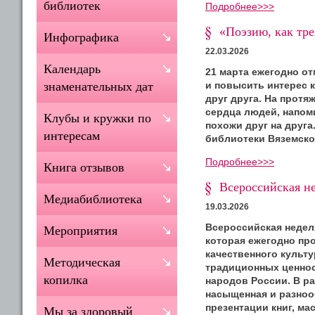
библиотек
Подробнее>>>
«Поэзию, как тр
Инфографика
22.03.2026
Календарь
21 марта ежегодно о
и повысить интерес 
знаменательных дат
друг друга. На протя
сердца людей, напоми
Клубы и кружки по
похожи друг на друга
интересам
библиотеки Вяземско
Подробнее>>>
Книга отзывов
Всероссийская не
Медиабиблиотека
19.03.2026
Всероссийская недел
Мероприятия
которая ежегодно про
качественного культу
Методическая
традиционных ценнос
копилка
народов России. В ра
насыщенная и разноо
презентации книг, ма
Мы за здоровый