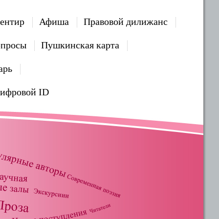
ентир
Афиша
Правовой дилижанс
опросы
Пушкинская карта
арь
Цифровой ID