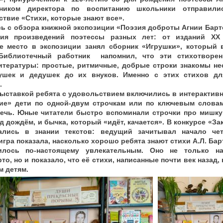
ником директора по воспитанию школьники отправили
ствие «Стихи, которые знают все».
ь с обзора книжной экспозиции «Поэзия доброты Агнии Барт
ния произведений поэтессы разных лет: от изданий XX
е место в экспозиции занял сборник «Игрушки», который в
 Библиотечный работник напомнил, что эти стихотворен
итературы: простые, ритмичные, добрые строки знакомы н
ушек и дедушек до их внуков. Именно с этих стихов дл
.
выставкой ребята с удовольствием включились в интерактивн
ние» дети по одной‑двум строчкам или по ключевым словам
ечь. Юные читатели быстро вспоминали строчки про мишку
д дождём, и бычка, который «идёт, качается». В конкурсе «З
ались в знании текстов: ведущий зачитывал начало че
игра показала, насколько хорошо ребята знают стихи А.Л. Бар
илось по‑настоящему увлекательным. Оно не только н
то, но и показало, что её стихи, написанные почти век назад,
 детям.