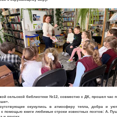
кой сельской библиотеке №12, совместно с ДК, прошел час п
уши».
сутствующие окунулись в атмосферу тепла, добра и ую
 с помощью книги любимые строки известных поэтов: А. Пуш
а и других.