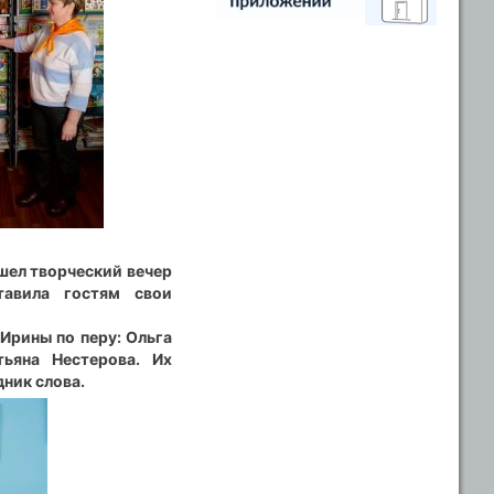
шел творческий вечер
тавила гостям свои
Ирины по перу: Ольга
тьяна Нестерова. Их
дник слова.