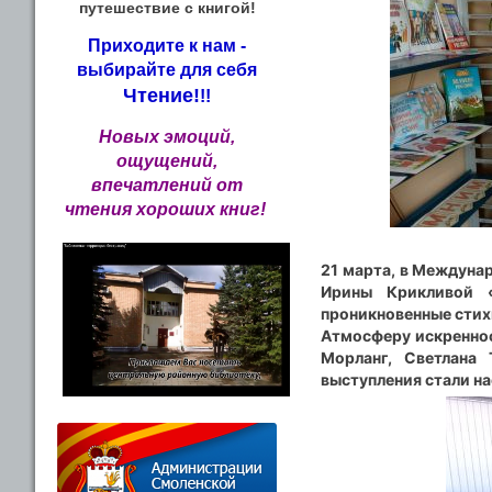
путешествие с книгой!
Приходите к нам -
выбирайте для себя
Чтение!
!!
Новых эмоций,
ощущений,
впечатлений от
чтения хороших книг!
21 марта, в Междуна
Ирины Крикливой «
проникновенные стих
Атмосферу искреннос
Морланг, Светлана 
выступления стали на