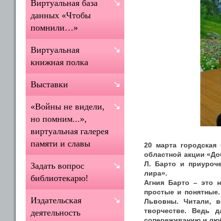
Виртуальная база
данных «Чтобы
помнили…»
Виртуальная
книжная полка
Выставки
«Войны не видели,
но помним...»,
виртуальная галерея
памяти и славы
20 марта городская
областной акции «До
Л. Барто и приуроч
Задать вопрос
лира».
библиотекарю!
Агния Барто – это н
простые и понятные
Издательская
Львовны. Читали, в
творчестве. Ведь д
деятельность
сопереживанию и лю