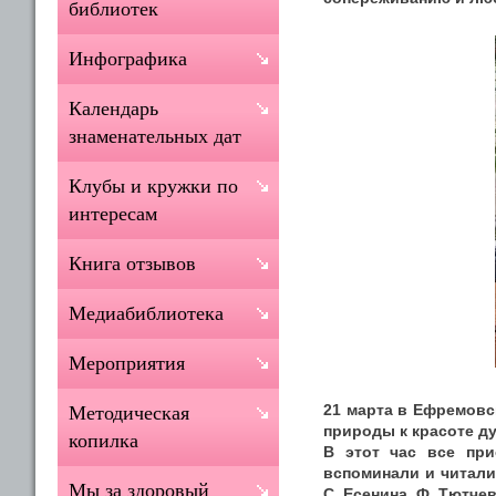
библиотек
Инфографика
Календарь
знаменательных дат
Клубы и кружки по
интересам
Книга отзывов
Медиабиблиотека
Мероприятия
21 марта в Ефремовс
Методическая
природы к красоте д
копилка
В этот час все при
вспоминали и читали
Мы за здоровый
С. Есенина, Ф. Тютчев