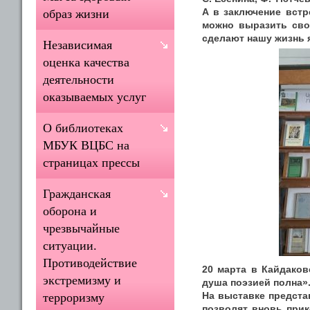
А в заключение встр
образ жизни
можно выразить сво
сделают нашу жизнь я
Независимая
оценка качества
деятельности
оказываемых услуг
О библиотеках
МБУК ВЦБС на
страницах прессы
Гражданская
оборона и
чрезвычайные
ситуации.
Противодействие
20 марта в Кайдако
экстремизму и
душа поэзией полна»
На выставке предста
терроризму
позволят вновь прик