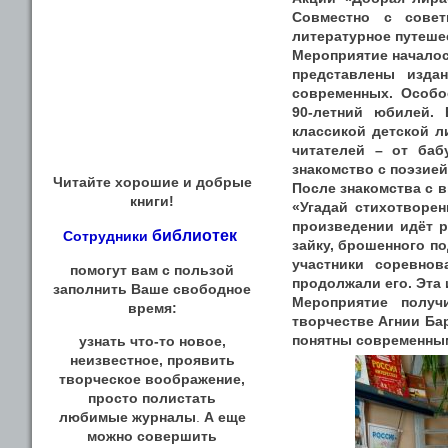
Совместно с совет
литературное путеше
Мероприятие началос
представлены изда
современных. Особо
90‑летний юбилей.
классикой детской л
читателей – от баб
знакомство с поэзией
Читайте хорошие и добрые
После знакомства с 
книги!
«Угадай стихотворе
произведении идёт р
библиотек
Сотрудники
зайку, брошенного по
участники соревнов
помогут вам с пользой
продолжали его. Эта 
заполнить Ваше свободное
Мероприятие получ
время:
творчестве Агнии Бар
понятны современным
узнать что-то новое,
неизвестное, проявить
творческое воображение,
просто полистать
любимые журналы
.
А еще
можно совершить