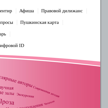
ентир
Афиша
Правовой дилижанс
опросы
Пушкинская карта
арь
Цифровой ID