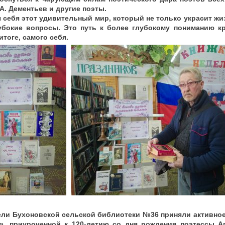
 А. Дементьев и другие поэты.
 себя этот удивительный мир, который не только украсит жи
убокие вопросы. Это путь к более глубокому пониманию кр
итоге, самого себя.
ели Бухоновской сельской библиотеки №36 приняли активное
», приуроченной к 120‑летию со дня рождения поэтессы А