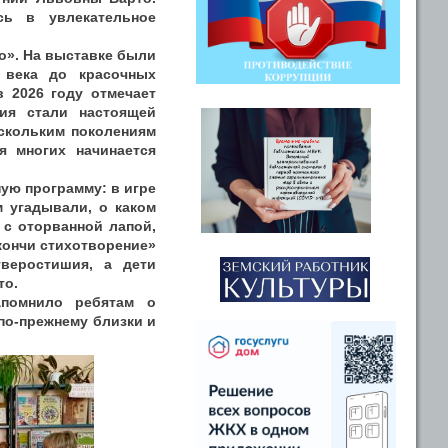
сь в увлекательное
о». На выставке были
 века до красочных
 2026 году отмечает
ия стали настоящей
ескольким поколениям
я многих начинается
ую программу: в игре
 угадывали, о каком
 с оторванной лапой,
акончи стихотворение»
тверостишия, а дети
то.
апомнило ребятам о
 по‑прежнему близки и