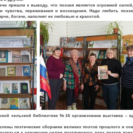
ечи пришли к выводу, что поэзия является огромной сило
и чувства, переживания и восхищения. Надо любить поэзию
рче, богаче, наполнят ее любовью и красотой.
вской сельской библиотеке №16 организована выставка – в
.
влены поэтические сборники великих поэтов прошлого и со
оснуться к чарующим силам поэтического дара поэтов всех 