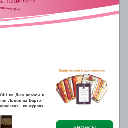
СОШ ко Дню поэзии в
гнии Львовны Барто».
рческих конкурсах,