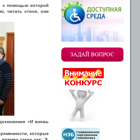
й, с помощью которой
, читать стихи, они
дохновение «И вновь
временности, которые
времен таких как: Э.