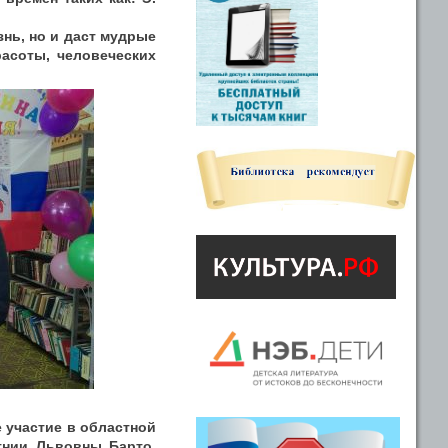
знь, но и даст мудрые
асоты, человеческих
 участие в областной
гнии Львовны Барто.