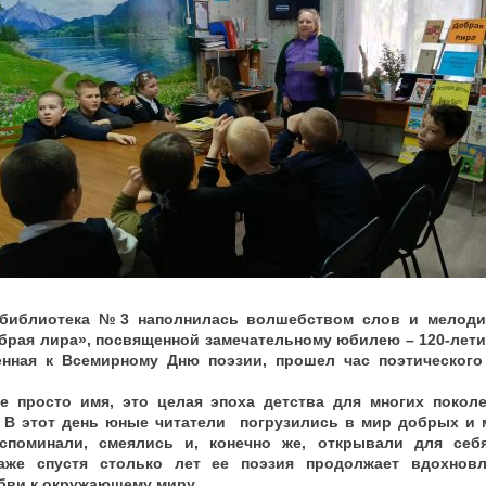
 библиотека №3 наполнилась волшебством слов и мелоди
брая лира», посвященной замечательному юбилею – 120-лети
енная к Всемирному Дню поэзии, прошел час поэтического
е просто имя, это целая эпоха детства для многих поколе
. В этот день юные читатели погрузились в мир добрых и 
споминали, смеялись и, конечно же, открывали для себ
аже спустя столько лет ее поэзия продолжает вдохновл
бви к окружающему миру.