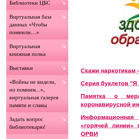
Библиотеки ЦБС
Виртуальная база
данных «Чтобы
помнили…»
Виртуальная
книжная полка
Выставки
Скажи наркотикам -
«Войны не видели,
Серия буклетов "Я
но помним...»,
Памятка о мер
виртуальная галерея
коронавирусной и
памяти и славы
Информационная
Задать вопрос
«горячей линии» 
библиотекарю!
ОРВИ