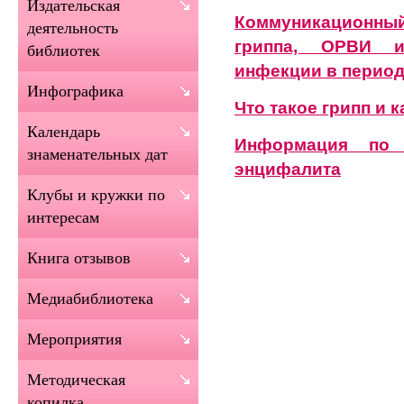
Издательская
Коммуникационны
деятельность
гриппа, ОРВИ и
библиотек
инфекции в период
Инфографика
Что такое грипп и 
Календарь
Информация по 
знаменательных дат
энцифалита
Клубы и кружки по
интересам
Книга отзывов
Медиабиблиотека
Мероприятия
Методическая
копилка