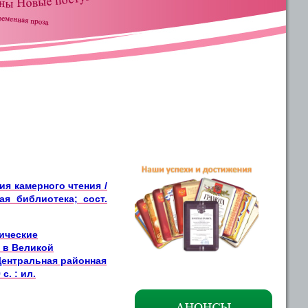
я камерного чтения /
я библиотека; сост.
дические
 в Великой
Центральная районная
с. : ил.