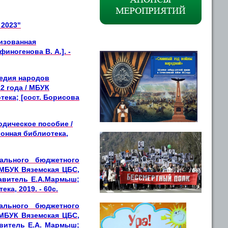
 2023"
изованная
иногенова В. А.]. -
ледия народов
2 года / МБУК
ека; [сост. Борисова
одическое пособие /
йонная библиотека,
ального бюджетного
 МБУК Вяземская ЦБС,
тавитель Е.А.Мармыш;
ка, 2019. - 60с.
ального бюджетного
 МБУК Вяземская ЦБС,
авитель Е.А. Мармыш;