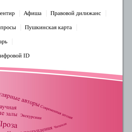
ентир
Афиша
Правовой дилижанс
опросы
Пушкинская карта
арь
Цифровой ID