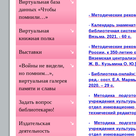
Виртуальная база
данных «Чтобы
- Методические реко
помнили…»
-
Календарь
знамена
Виртуальная
библиотечная система
Вязьма, 2021. - 60 с
.
книжная полка
-
Методические реком
Выставки
России, к 350-летию 
Вяземская централиз
Ж. В., Кузьмина О. Ю.].
«Войны не видели,
но помним...»,
-
Библиотека-онлайн:
ред.- сост. Е.А. Мар
виртуальная галерея
2020. – 29 с.
памяти и славы
-
Методика подгот
учреждения культуры
Задать вопрос
отдел инновационно 
библиотекарю!
технический редактор
-
Методика подгот
Издательская
учреждения культуры
деятельность
отдел инновационно 