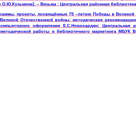
 О.Ю.Кузьмина]. – Вязьма : Центральная районная библиотека, 
раммы, проекты, посвящённые 75 –летию Победы в Великой 
 Великой Отечественной войны: методические рекомендации
компьютерное оформление Е.С.Новосардян; Центральная р
методической работы и библиотечного маркетинга МБУК ВЦ