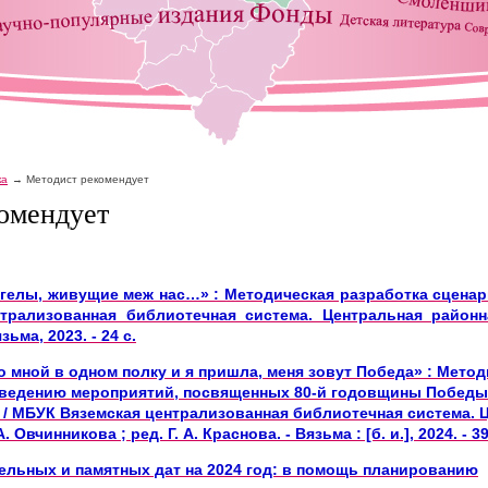
ка
Методист рекомендует
омендует
нгелы, живущие меж нас…» : Методическая разработка сценари
трализованная библиотечная система. Центральная районна
зьма, 2023. - 24 с.
о мной в одном полку и я пришла, меня зовут Победа» : Мето
оведению мероприятий, посвященных 80-й годовщины Победы
 / МБУК Вяземская централизованная библиотечная система. 
. Овчинникова ; ред. Г. А. Краснова. - Вязьма : [б. и.], 2024. - 39 
тельных и памятных дат на 2024 год: в помощь планированию