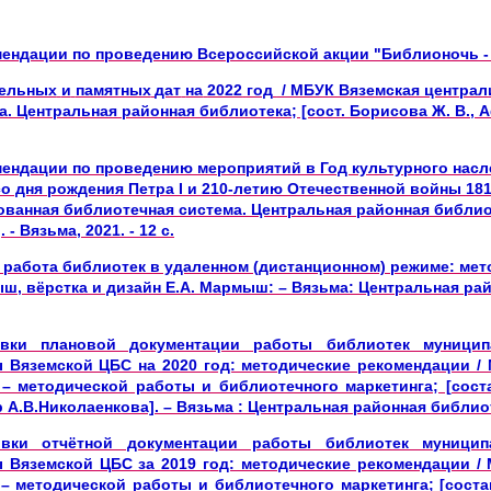
мендации по проведению Всероссийской акции "Библионочь -
тельных
и
памятных
дат
на
2022
год
/ МБУК Вяземская централ
. Центральная районная библиотека; [сост. Борисова Ж. В., Аф
ендации по проведению мероприятий в Год культурного нас
со дня рождения Петра I и 210-летию Отечественной войны 181
ованная библиотечная система. Центральная районная библиот
 - Вязьма, 2021. - 12 с.
 работа библиотек в удаленном (дистанционном) режиме: мет
мыш, вёрстка и дизайн Е.А. Мармыш: – Вязьма: Центральная ра
овки плановой документации работы библиотек муницип
 Вяземской ЦБС на 2020 год: методические рекомендации /
– методической работы и библиотечного маркетинга; [сос
 А.В.Николаенкова]. – Вязьма : Центральная районная библиоте
овки отчётной документации работы библиотек муницип
 Вяземской ЦБС за 2019 год: методические рекомендации /
– методической работы и библиотечного маркетинга; [сост