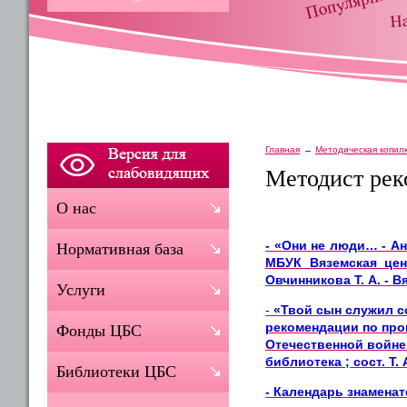
Главная
Методическая копил
Методист рек
О нас
- «Они не люди… - А
Нормативная база
МБУК Вяземская цен
Овчинникова Т. А. - Вя
Услуги
-
«Твой сын служил с
рекомендации по пр
Фонды ЦБС
Отечественной войне
библиотека ; сост. Т. А
Библиотеки ЦБС
- Календарь знамена