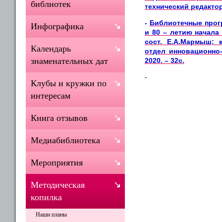
библиотек
технический редактор
-
Библиотечные прог
Инфографика
и 80 – летию начала
сост. Е.А.Мармыш; 
Календарь
отдел инновационно-
знаменательных дат
2020. – 32с.
-
Клубы и кружки по
интересам
Книга отзывов
Медиабиблиотека
Мероприятия
Методическая
копилка
Наши планы