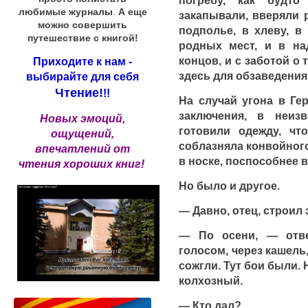
любимые журналы
.
А еще
закапывали, вверяли 
можно совершить
подполье, в хлеву, в
путешествие с книгой!
родных мест, и в на
концов, и с заботой о 
Приходите к нам -
здесь для обзаведения
выбирайте для себя
Чтение!
!!
На случай угона в Ге
заключения, в неиз
Новых эмоций,
готовили одежду, чт
ощущений,
соблазняла конвойного
впечатлений от
в носке, поспособнее 
чтения хороших книг!
Но было и другое.
— Давно, отец, строил 
— По осени, — отве
голосом, через кашель
сожгли. Тут бои были. 
колхозный.
— Кто дал?