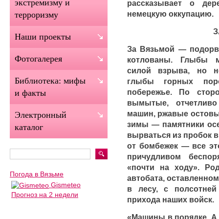
экстремизму и
рассказывает о дер
немецкую оккупацию.
терроризму
З
Наши проекты
За Вязьмой — подорва
Фотогалерея
котлованы. Глыбы 
силой взрыва, но н
Библиотека: мифы
глыбы горных пор
побережье. По стор
и факты
вымытые, отчетлив
машин, ржавые остовы
Электронный
зимы — памятники осе
каталог
вырваться из пробок в
от бомбежек — все эт
причудливом беспор
«почти на ходу». Ро
Погода в Вязьме
автобата, оставленном
Gismeteo
в лесу, с полсотне
Прогноз на 2 недели
прихода наших войск.
«Машины в порядке. А 