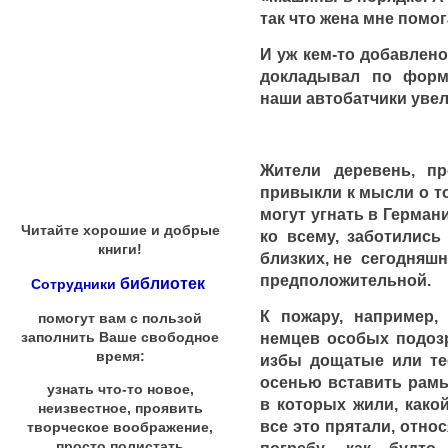
так что жена мне помог
И уж кем-то добавлено
докладывал по форм
наши автобатчики увел
Жители деревень, пр
привыкли к мысли о том
могут угнать в Герман
Читайте хорошие и добрые
ко всему, заботились
книги!
близких, не сегодняшн
предположительной.
библиотек
Сотрудники
К пожару, например,
помогут вам с пользой
немцев особых подоз
заполнить Ваше свободное
время:
избы дощатые или те
осенью вставить рамы
узнать что-то новое,
в которых жили, какой
неизвестное, проявить
все это прятали, относ
творческое воображение,
просто полистать
погребу, как будто