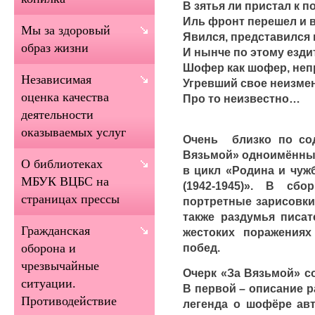
В зятья ли пристал к 
Иль фронт перешел и в
Мы за здоровый
Явился, представился 
образ жизни
И нынче по этому езди
Шофер как шофер, непр
Независимая
Угревший свое неизме
оценка качества
Про то неизвестно…
деятельности
оказываемых услуг
Очень близко по со
Вязьмой» одноимённый
О библиотеках
в цикл «Родина и чуж
МБУК ВЦБС на
(1942-1945)». В сб
страницах прессы
портретные зарисовки
также раздумья писат
Гражданская
жестоких поражения
побед.
оборона и
чрезвычайные
Очерк «За Вязьмой» со
ситуации.
В первой – описание 
Противодействие
легенда о шофёре а