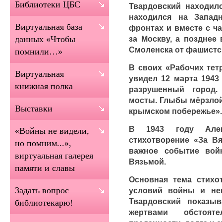
Библиотеки ЦБС
Твардовский находилс
находился на Запад
Виртуальная база
фронтах и вместе с ч
за Москву, а позднее
данных «Чтобы
Смоленска от фашистс
помнили…»
В своих «Рабочих тет
Виртуальная
увидел 12 марта 1943
книжная полка
разрушенный город
мосты. Глыбы мёрзлой
Выставки
крымском побережье».
В 1943 году Алек
«Войны не видели,
стихотворение «За Вя
но помним...»,
важное событие вой
виртуальная галерея
Вязьмой.
памяти и славы
Основная тема стихо
Задать вопрос
условий войны и неи
Твардовский показыв
библиотекарю!
жертвами обстояте