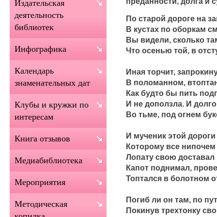
преданности, долга и 
Издательская
деятельность
По старой дороге на за
библиотек
В кустах по оборкам с
Вы видели, сколько та
Инфографика
Что осенью той, в отст
Календарь
Иная торчит, запрокин
В поломанном, втоптан
знаменательных дат
Как будто бы пить под
И не доползла. И долго 
Клубы и кружки по
Во тьме, под огнем бук
интересам
И мученик этой дорог
Книга отзывов
Которому все нипочем
Лопату свою доставал 
Медиабиблиотека
Капот поднимал, прове
Топтался в болотном о
Мероприятия
Погиб ли он там, по пут
Методическая
Покинув трехтонку сво
копилка