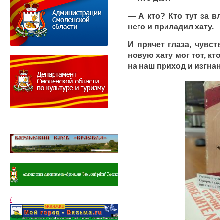
— А кто? Кто тут за в
него и приладил хату.
И прячет глаза, чувст
новую хату мог тот, кт
на наш приход и изгна
/