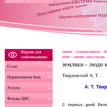
Главная
Страница краеведа
Вя
людей
земляки - люди культуры
земляки - люди 
О нас
Твардовский А. Т.
Нормативная база
А. Т. Тв
Услуги
Фонды ЦБС
С первых дней Вели