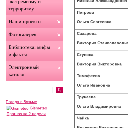
Николай Александрович
экстремизму и
терроризму
Петрова
Наши проекты
Ольга Сергеевна
Сахарова
Фотогалерея
Виктория Станиславовн
Библиотека: мифы
и факты
Ступина
Виктория Викторовна
Электронный
каталог
Тимофеева
Ольга Ивановна
Трунаева
Погода в Вязьме
Ольга Владимировна
Gismeteo
Прогноз на 2 недели
Чайка
Владимир Викторович