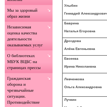
Улыбин
Мы за здоровый
Геннадий Александрови
образ жизни
Баврина
Независимая
Наталья Егоровна
оценка качества
деятельности
Дроздова
оказываемых услуг
Алёна Евгеньевна
О библиотеках
Евсеева
МБУК ВЦБС на
Ирина Николаевна
страницах прессы
Гражданская
Левченкова
оборона и
Ольга Александровна
чрезвычайные
ситуации.
Лучкин
Противодействие