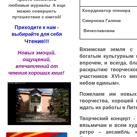
любимые журналы
.
А еще
Координатор пленэра
можно совершить
путешествие с книгой!
Смирнова Галина
Приходите к нам -
Вячеславовна
выбирайте для себя
Чтение!
!!
Вяземская земля с
Новых эмоций,
богатым культурным н
ощущений,
впрочем, и всегда, б
впечатлений от
раскрытию творческог
чтения хороших книг!
участников XVI-го м
небом единым».
Пожелаем им новых
творчества, хорошей 
ждать их работы в Лит
Творческий концерт -
вязьмичам и всем худ
ретро – ансамбль «