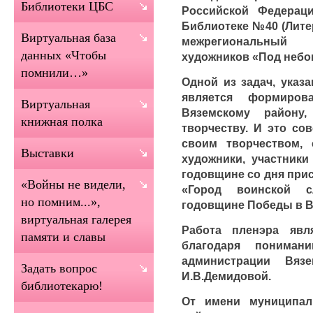
Библиотеки ЦБС
Российской Федерац
Библиотеке №40 (Лите
Виртуальная база
межрегиональный
данных «Чтобы
художников «Под небо
помнили…»
Одной из задач, указ
является формиро
Виртуальная
Вяземскому району
книжная полка
творчеству. И это со
своим творчеством,
Выставки
художники, участники
годовщине со дня при
«Войны не видели,
«Город воинской 
но помним...»,
годовщине Победы в В
виртуальная галерея
Работа пленэра явл
памяти и славы
благодаря пониман
администрации Вяз
Задать вопрос
И.В.Демидовой.
библиотекарю!
От имени муниципал