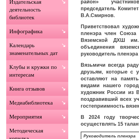
район» участник
Издательская
председатель Комитет
деятельность
В.А.Смирнов.
библиотек
Приветствовал худож
Инфографика
пленэра член Союза 
Вяземской ДХШ им. 
Календарь
объединения вязем
знаменательных дат
руководитель пленэра 
Вязьмичи всегда рад
Клубы и кружки по
друзьям, которые с 
интересам
оставляют на памят
видами нашего город
Книга отзывов
художник России из В
поздравивший всех уч
Медиабиблиотека
гостеприимность вязе
Мероприятия
В 2024 году творче
осуществлять 15 тала
Методическая
Руководитель пленэра
копилка