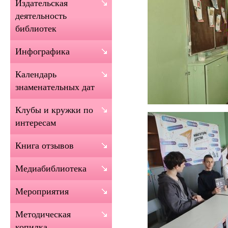
Издательская
деятельность
библиотек
Инфографика
Календарь
знаменательных дат
Клубы и кружки по
интересам
Книга отзывов
Медиабиблиотека
Мероприятия
Методическая
копилка