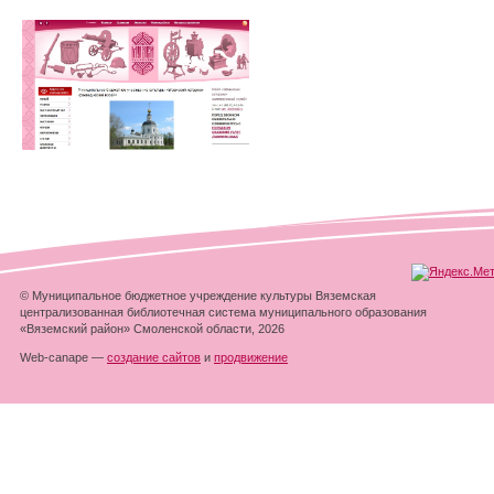
© Муниципальное бюджетное учреждение культуры Вяземская
централизованная библиотечная система муниципального образования
«Вяземский район» Смоленской области, 2026
Web-canape —
создание сайтов
и
продвижение