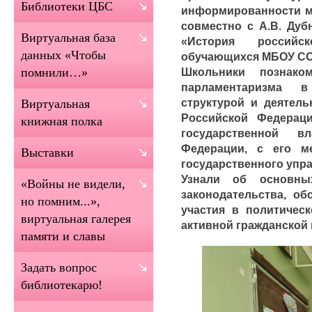
Библиотеки ЦБС
информированности м
совместно с А.В. Дуб
Виртуальная база
«История российс
данных «Чтобы
обучающихся МБОУ С
Школьники познако
помнили…»
парламентаризма 
структурой и деятел
Виртуальная
Российской Федерац
книжная полка
государственной в
Федерации, с его м
Выставки
государственного упр
Узнали об основны
«Войны не видели,
законодательства, о
но помним...»,
участия в политичес
виртуальная галерея
активной гражданской
памяти и славы
Задать вопрос
библиотекарю!