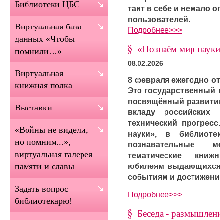
Библиотеки ЦБС
таит в себе и немало 
пользователей.
Виртуальная база
Подробнее>>>
данных «Чтобы
«Познаём мир наук
помнили…»
08.02.2026
Виртуальная
8 февраля ежегодно от
книжная полка
Это государственный 
посвящённый развитию
Выставки
вкладу российских
технический прогресс
«Войны не видели,
науки», в библиот
но помним...»,
познавательные 
виртуальная галерея
тематические книж
юбилеям выдающихся
памяти и славы
событиям и достижени
Задать вопрос
Подробнее>>>
библиотекарю!
Беседа - размышлен