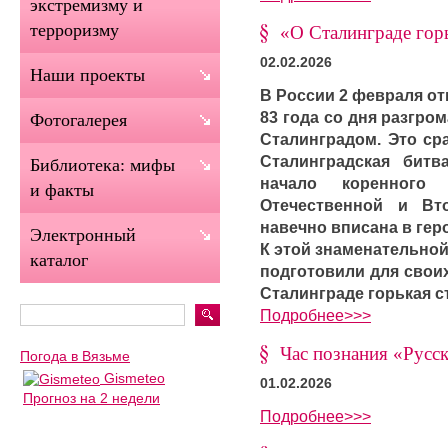
экстремизму и
терроризму
«О Сталинграде гор
02.02.2026
Наши проекты
В России 2 февраля о
83 года со дня разгро
Фотогалерея
Сталинградом. Это ср
Сталинградская битв
Библиотека: мифы
начало коренного
и факты
Отечественной и Вт
навечно вписана в гер
Электронный
К этой знаменательно
каталог
подготовили для свои
Сталинграде горькая с
Подробнее>>>
Час познания «Русск
Погода в Вязьме
Gismeteo
01.02.2026
Прогноз на 2 недели
Подробнее>>>