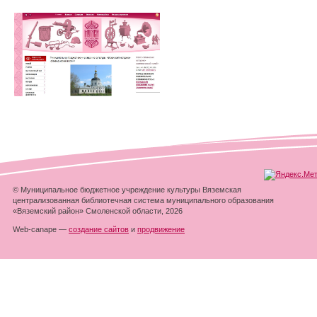
© Муниципальное бюджетное учреждение культуры Вяземская
централизованная библиотечная система муниципального образования
«Вяземский район» Смоленской области, 2026
Web-canape —
создание сайтов
и
продвижение