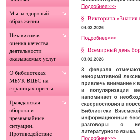
Подробнее>>>
Мы за здоровый
Викторина «Знания 
образ жизни
04.02.2026
Независимая
Подробнее>>>
оценка качества
Всемирный день бор
деятельности
оказываемых услуг
03.02.2026
3 февраля отмечаю
О библиотеках
ненормативной лексик
МБУК ВЦБС на
привлечь внимание к 
страницах прессы
и популяризации в
напоминает о необхо
Гражданская
сквернословия в повс
оборона и
Библиотеки Вяземско
информационные бесе
чрезвычайные
разговоры о нео
ситуации.
литературного языка.
Противодействие
Подробнее>>>