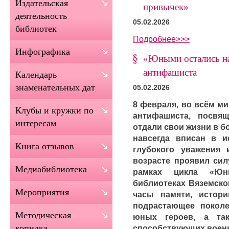
Издательская
привычек»
деятельность
05.02.2026
библиотек
Подробнее>>>
Инфографика
«Юными остались на
антифашиста
Календарь
знаменательных дат
05.02.2026
8 февраля, во всём ми
Клубы и кружки по
антифашиста, посвя
интересам
отдали свои жизни в бо
навсегда вписан в и
Книга отзывов
глубокого уважения
возрасте проявил сил
Медиабиблиотека
рамках цикла «Юн
библиотеках Вяземско
Мероприятия
часы памяти, истори
подрастающее поколе
Методическая
юных героев, а та
копилка
способствующих военн