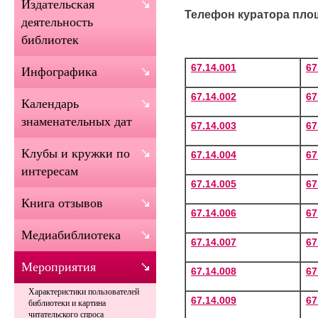
Издательская
Телефон куратора площа
деятельность
библиотек
6
7.14.001
67
Инфографика
67.14.002
67
Календарь
знаменательных дат
67.14.003
67
Клубы и кружки по
67.14.004
67
интересам
67.14.005
67
Книга отзывов
67.14.006
67
Медиабиблиотека
67.14.007
67
Мероприятия
67.14.008
67
Характеристики пользователей
67.14.009
67
библиотеки и картина
читательского спроса