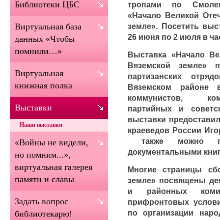
Библиотеки ЦБС
тропами по Смолен
«Начало Великой Оте
земле». Посетить вы
Виртуальная база
26 июня по 2 июля в ч
данных «Чтобы
помнили…»
Выставка «Начало Ве
Вяземской земле» 
Виртуальная
партизанских отря
книжная полка
Вяземском районе 
коммунистов, ком
Выставки
партийных и советс
выставки предоставил
Наши выставки
краеведов России Иго
также можно по
«Войны не видели,
документальными книг
но помним...»,
виртуальная галерея
Многие страницы сб
памяти и славы
земле» посвящены дея
и районных коми
Задать вопрос
прифронтовых услов
по организации нар
библиотекарю!