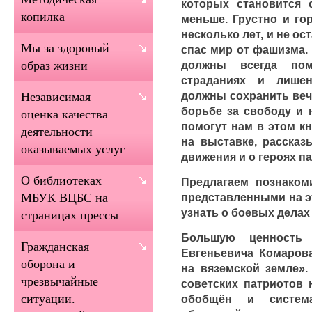
которых становится
копилка
меньше. Грустно и го
несколько лет, и не ос
Мы за здоровый
спас мир от фашизма.
должны всегда пом
образ жизни
страданиях и лише
должны сохранить веч
Независимая
борьбе за свободу и 
оценка качества
помогут нам в этом кн
деятельности
на выставке, рассказ
оказываемых услуг
движения и о героях п
О библиотеках
Предлагаем познаком
представленными на э
МБУК ВЦБС на
узнать о боевых дела
страницах прессы
Большую ценность 
Гражданская
Евгеньевича Комарова
оборона и
на вяземской земле».
чрезвычайные
советских патриотов 
ситуации.
обобщён и система