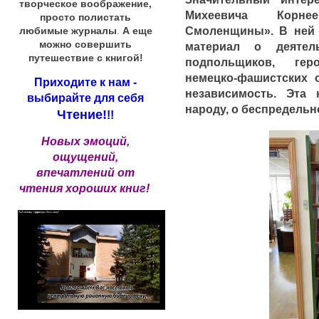
творческое воображение,
Михеевича Корне
просто полистать
Смоленщины». В ней 
любимые журналы
.
А еще
можно совершить
материал о деятел
путешествие с книгой!
подпольщиков, гер
немецко-фашистских о
Приходите к нам -
независимость. Эта 
выбирайте для себя
народу, о беспредельн
Чтение!
!!
Новых эмоций,
ощущений,
впечатлений от
чтения хороших книг!