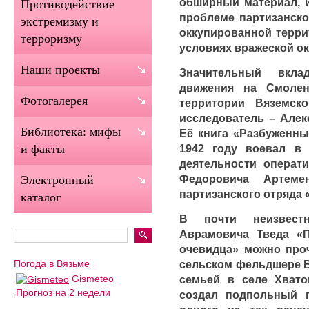
обширный материал, 
Противодействие
проблеме партизанско
экстремизму и
оккупированной терри
терроризму
условиях вражеской о
Наши проекты
Значительный вкла
движения на Смоле
Фотогалерея
территории Вяземск
исследователь – Алек
Библиотека: мифы
Её книга «Разбуженный
1942 году воевал в
и факты
деятельности операт
Федоровича Артем
Электронный
партизанского отряда 
каталог
В почти неизвест
Аврамовича Тведа «П
очевидца» можно проч
сельском фельдшере В
Погода в Вязьме
семьей в селе Хват
Gismeteo
Прогноз на 2 недели
создал подпольный г