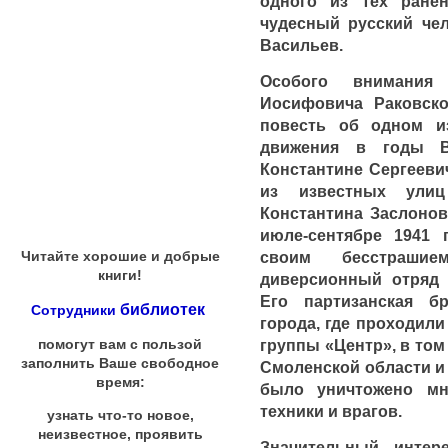
одного из тех ране
чудесный русский че
Васильев.
Особого внимания 
Иосифовича Раковско
повесть об одном из
движения в годы В
Константине Сергеевич
из известных ули
Константина Заслонов
июле-сентябре 1941 
своим бесстраши
Читайте хорошие и добрые
книги!
диверсионный отряд 
Его партизанская б
библиотек
Сотрудники
города, где проходил
группы «Центр», в то
помогут вам с пользой
заполнить Ваше свободное
Смоленской области и 
время:
было уничтожено мн
техники и врагов.
узнать что-то новое,
неизвестное, проявить
Значительный интер