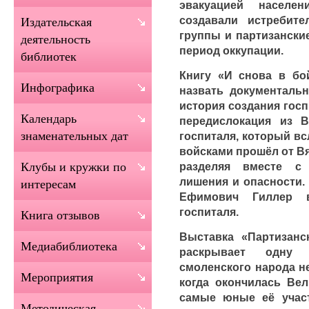
эвакуацией населе
создавали истребит
Издательская
группы и партизански
деятельность
период оккупации.
библиотек
Книгу «И снова в бо
Инфографика
назвать документальн
история создания госп
Календарь
передислокация из 
знаменательных дат
госпиталя, который в
войсками прошёл от Вя
разделяя вместе с
Клубы и кружки по
лишения и опасности.
интересам
Ефимович Гиллер в
госпиталя.
Книга отзывов
Выставка «Партизан
Медиабиблиотека
раскрывает одну 
смоленского народа не
Мероприятия
когда окончилась Вел
самые юные её участ
Методическая