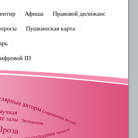
ентир
Афиша
Правовой дилижанс
опросы
Пушкинская карта
арь
Цифровой ID