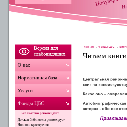
Главная
Фонды ЦБС
Библ
Читаем книги
О нас
Нормативная база
Центральная районн
книг по киноискусству
Услуги
Какое оно – совреме
Фонды ЦБС
Автобиографическая 
актерах - обо все эт
Библиотека рекомендует
Приглашаем
Детская библиотека рекомендует
Новинки краеведения