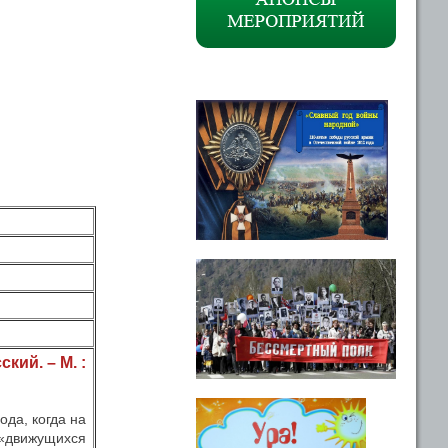
кий. – М. :
ода, когда на
 «движущихся