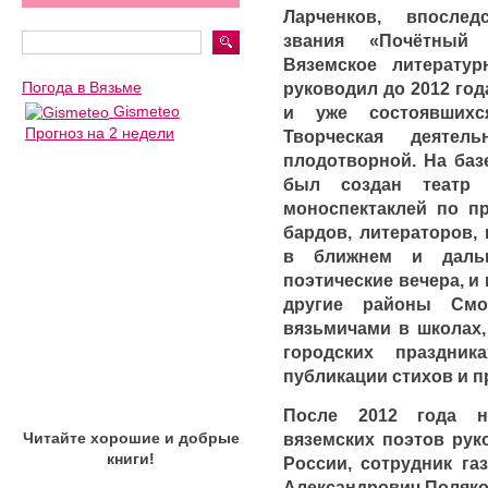
Ларченков, впосле
звания «Почётный 
Вяземское литерату
руководил до 2012 го
Погода в Вязьме
и уже состоявшихс
Gismeteo
Прогноз на 2 недели
Творческая деяте
плодотворной. На баз
был создан театр 
моноспектаклей по пр
бардов, литераторов,
в ближнем и даль
поэтические вечера, и
другие районы Смо
вязьмичами в школах,
городских праздник
публикации стихов и п
После 2012 года н
вяземских поэтов рук
Читайте хорошие и добрые
книги!
России, сотрудник га
Александрович Поляко