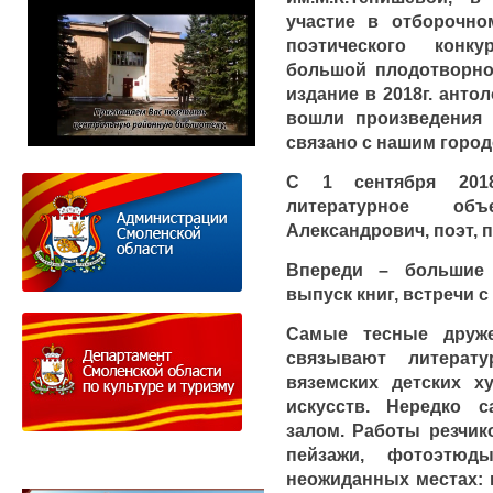
участие в отборочно
поэтического конк
большой плодотворно
издание в 2018г. анто
вошли произведения 
связано с нашим город
С 1 сентября 2018
литературное об
Александрович, поэт, п
Впереди – большие 
выпуск книг, встречи 
Самые тесные друже
связывают литерат
вяземских детских 
искусств. Нередко 
залом. Работы резчик
пейзажи, фотоэтюд
неожиданных местах: 