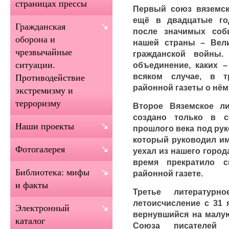
страницах прессы
Первый союз вяземск
ещё в двадцатые го
Гражданская
после значимых соб
оборона и
нашей страны – Вел
чрезвычайные
гражданской войны.
ситуации.
объединение, каких –
всяком случае, в 
Противодействие
районной газеты о нём
экстремизму и
терроризму
Второе Вяземское л
создано только в с
Наши проекты
прошлого века под ру
который руководил им 
Фотогалерея
уехал из нашего город
время прекратило 
Библиотека: мифы
районной газете.
и факты
Третье литературн
летоисчисление с 31 
Электронный
вернувшийся на малую
каталог
Союза писателей