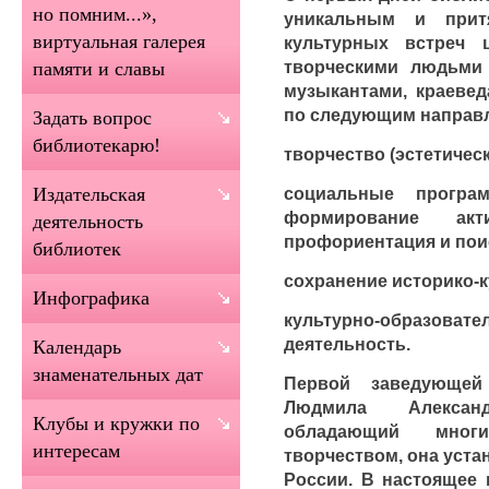
но помним...»,
уникальным и прит
виртуальная галерея
культурных встреч 
творческими людьми 
памяти и славы
музыкантами, краевед
по следующим направ
Задать вопрос
библиотекарю!
творчество (эстетичес
социальные програ
Издательская
формирование акт
деятельность
профориентация и поис
библиотек
сохранение историко-к
Инфографика
культурно-образовате
деятельность.
Календарь
знаменательных дат
Первой заведующей
Людмила Алексан
Клубы и кружки по
обладающий многи
интересам
творчеством, она уста
России. В настоящее 