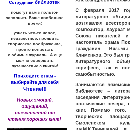
библиотек
Сотрудники
С февраля 2017 го
помогут вам с пользой
литературное объеди
заполнить Ваше свободное
возглавлял всесторо
время:
композитор, лауреат 
узнать что-то новое,
Союза писателей и
неизвестное, проявить
настоятель храма По
творческое воображение,
гражданин Вязьмы
просто полистать
Клименков. Это был тр
любимые журналы
.
А еще
можно совершить
литературного объ
путешествие с книгой!
корифеев, так и но
самобытностью.
Приходите к нам -
выбирайте для себя
Занимаются вяземски
Чтение!
!!
библиотеке – литер
заседания литературн
Новых эмоций,
поэтические вечера, 
ощущений,
книг. Помимо того
впечатлений от
творческих площад
чтения хороших книг!
Смоленском куль
им.М.К.Тенишевой, 