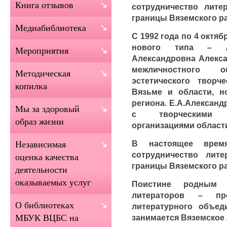
Книга отзывов
сотрудничество лите
границы Вяземского р
Медиабиблиотека
С 1992 года по 4 октяб
нового типа – Л
Мероприятия
Александровна Алекса
межличностного 
Методическая
эстетического творч
копилка
Вязьме и области, н
региона. Е.А.Александ
Мы за здоровый
с творческими с
образ жизни
организациями област
В настоящее время
Независимая
сотрудничество лите
оценка качества
границы Вяземского р
деятельности
оказываемых услуг
Поистине родным 
литераторов – пр
О библиотеках
литературного объед
занимается Вяземское
МБУК ВЦБС на