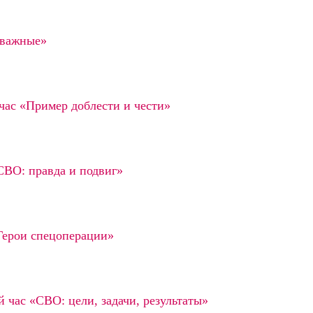
тважные»
час «Пример доблести и чести»
СВО: правда и подвиг»
Герои спецоперации»
час «СВО: цели, задачи, результаты»