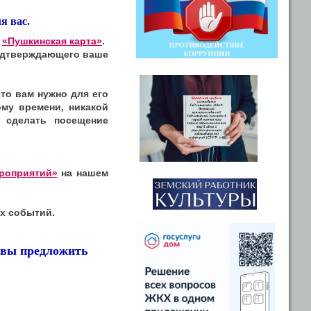
я вас.
е
«Пушкинская карта»
.
подтверждающего ваше
то вам нужно для его
ому времени, никакой
 сделать посещение
роприятий»
на нашем
х событий.
овы предложить