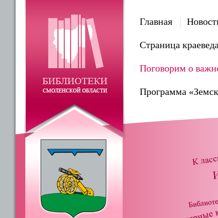
Главная
Новост
Страница краевед
Поговорим о важн
Программа «Земск