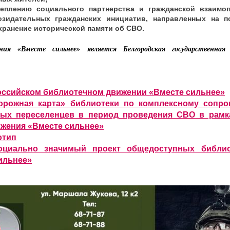
реплению социального партнерства и гражданской взаимо
озидательных гражданских инициатив, направленных на п
хранение исторической памяти об СВО.
ия «Вместе сильнее» является Белгородская государственная 
оссийском библиотечном движении «Вместе сильнее»
орожная карта» библиотеки по комплексному сопр
ых переселенцев в период проведения СВО в рамк
ижения «Вместе сильнее»
отип
оциально значимый проект общедоступных библио
ильнее»