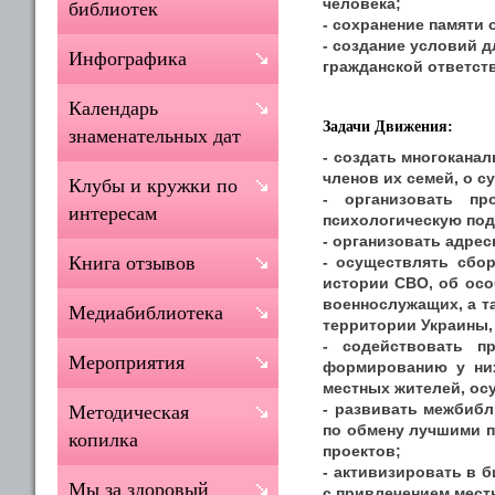
человека;
библиотек
- сохранение памяти 
- создание условий 
Инфографика
гражданской ответст
Календарь
Задачи Движения:
знаменательных дат
- создать многокана
членов их семей, о 
Клубы и кружки по
- организовать пр
интересам
психологическую под
- организовать адре
Книга отзывов
- осуществлять сбо
истории СВО, об осо
военнослужащих, а т
Медиабиблиотека
территории Украины,
- содействовать п
Мероприятия
формированию у них
местных жителей, о
- развивать межбибл
Методическая
по обмену лучшими п
копилка
проектов;
- активизировать в 
Мы за здоровый
с привлечением мест