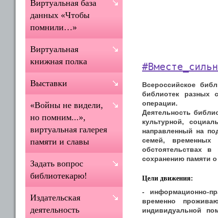
Виртуальная база
данных «Чтобы
помнили…»
Виртуальная
книжная полка
#Вместе_сильн
Выставки
Всероссийское библ
библиотек разных 
операции.
«Войны не видели,
Деятельность библи
но помним...»,
культурной, социал
виртуальная галерея
направленный на по
семей, временных
памяти и славы
обстоятельствах в
сохранению памяти о
Задать вопрос
библиотекарю!
Цели движения:
- информационно-пр
Издательская
временно прожива
деятельность
индивидуальной пом