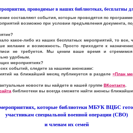
ероприятия, проводимые в наших библиотеках, бесплатны дл
ение составляют события, которые проводятся по программ
оприятий возможно при условии предъявления документа, 
иятие?
вало какое-либо из наших бесплатных мероприятий, то все, ч
ше желание и возможность. Просто приходите к назначенн
аписи не требуется. Мы ценим ваше время и стремимся
льно удобным.
оящих мероприятиях?
всех событий, следите за нашими анонсами:
иятий на ближайший месяц публикуется в разделе
«План ме
 актуальные новости вы найдете в нашей группе
ВКонтакте
.
сайта
библиотеки вы всегда сможете найти анонсы ближайши
мероприятиях, которые библиотеки МБУК ВЦБС гот
участникам специальной военной операции (СВО)
и членам их семей