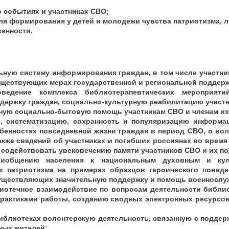
о событиях и участниках СВО;
для формирования у детей и молодежи чувства патриотизма, л
венности.
льную систему информирования граждан, в том числе участни
существующих мерах государственной и региональной поддер
оведение комплекса библиотерапевтических мероприяти
держку граждан, социально-культурную реабилитацию участ
сную социально-бытовую помощь участникам СВО и членам их
р, систематизацию, сохранность и популяризацию информа
бенностях повседневной жизни граждан в период СВО, о во
акже сведений об участниках и погибших россиянах во время
 содействовать увековечению памяти участников СВО и их по
риобщению населения к национальным духовным и кул
 патриотизма на примерах образцов героического поведе
существляющих значительную поддержку и помощь военносл
иотечное взаимодействие по вопросам деятельности библи
рактиками работы, созданию сводных электронных ресурсов
библиотеках волонтерскую деятельность, связанную с поддер
ных жителей;