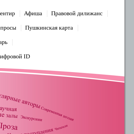
ентир
Афиша
Правовой дилижанс
опросы
Пушкинская карта
арь
Цифровой ID