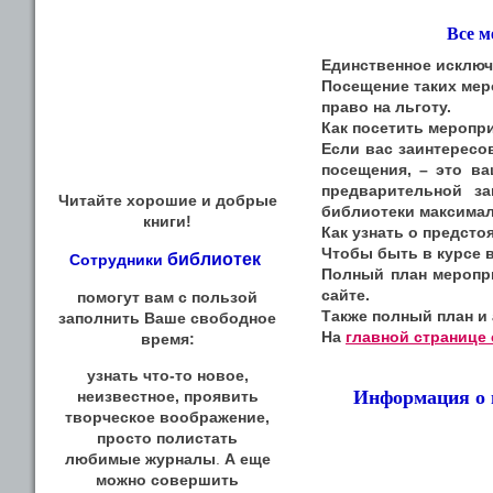
Все м
Единственное исключ
Посещение таких мер
право на льготу.
Как посетить меропр
Если вас заинтересо
посещения, – это ва
предварительной з
Читайте хорошие и добрые
библиотеки максима
книги!
Как узнать о предст
Чтобы быть в курсе 
библиотек
Сотрудники
Полный план меропр
сайте.
помогут вам с пользой
Также полный план и
заполнить Ваше свободное
На
главной странице 
время:
узнать что-то новое,
Информация о 
неизвестное, проявить
творческое воображение,
просто полистать
любимые журналы
.
А еще
можно совершить