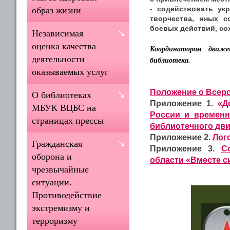
- содействовать ук
образ жизни
творчества, иных с
боевых действий, со
Независимая
оценка качества
Координатором движен
деятельности
библиотека.
оказываемых услуг
Положение о Всер
О библиотеках
Приложение 1.
«Д
МБУК ВЦБС на
России и временн
страницах прессы
библиотечного дв
Приложение 2.
Лог
Гражданская
Приложение 3.
С
оборона и
области «Вместе с
чрезвычайные
ситуации.
Противодействие
экстремизму и
терроризму