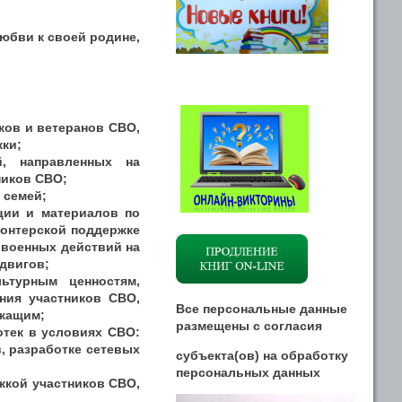
юбви к своей родине,
ков и ветеранов СВО,
жки;
й, направленных на
ников СВО;
 семей;
ции и материалов по
лонтерской поддержке
 военных действий на
двигов;
ьтурным ценностям,
ния участников СВО,
Все персональные данные
ужащим;
размещены
с
согласия
отек в условиях СВО:
, разработке сетевых
субъекта(ов) на обработку
персональных данных
жкой участников СВО,